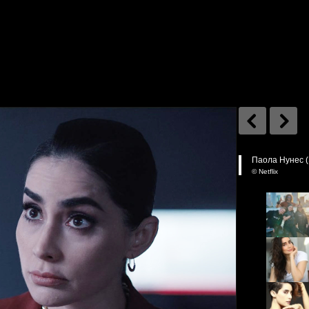
Паола Нунес (Э
© Netflix