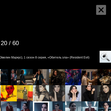
20 / 60
велин Маркус), 1 сезон 8 серия, «Обитель зла» (Resident Evil)