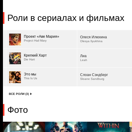
Роли в сериалах и фильмах
Проект «Аве Мария»
Олеся Илюхина
Project Hail Mary
Olesya Ilyukhina
Крепкий Харт
Лиа
Die Hart
Leah
Это мы
Слоан Сэндберг
This Is Us
Sloane Sandburg
ВСЕ РОЛИ (3)
Фото