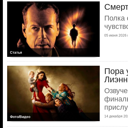
Смерт
Полка 
чувств
05 июня 2026 г
Статья
Пора 
Лиэнн
Озвуче
финаль
прислу
14 декабря 202
Фото/Видео