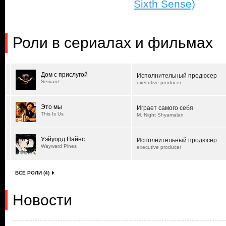
Sixth Sense)
Роли в сериалах и фильмах
Дом с прислугой
Исполнительный продюсер
Servant
executive producer
Это мы
Играет самого себя
This Is Us
M. Night Shyamalan
Уэйуорд Пайнс
Исполнительный продюсер
Wayward Pines
executive producer
ВСЕ РОЛИ (4)
Новости