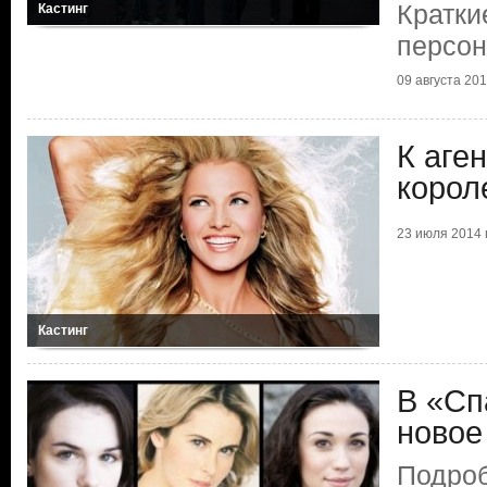
Кратки
Кастинг
персон
09 августа 2014
К аге
корол
23 июля 2014 г
Кастинг
В «Сп
новое
Подроб