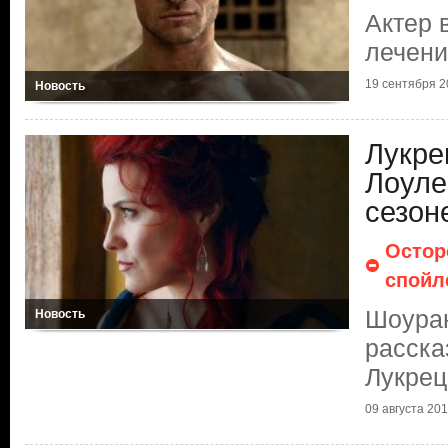
Актер 
лечени
19 сентября 20
Новость
Лукре
Лоуле
сезон
Остор
спойл
Шоура
Новость
расска
Лукрец
09 августа 2010