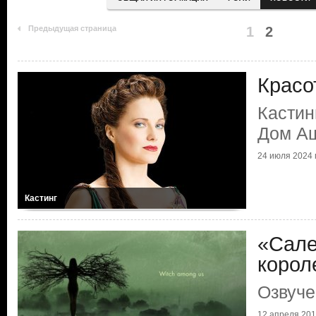
Предыдущая страница
1
2
Красо
Кастин
Дом А
24 июля 2024 г
Кастинг
«Сале
корол
Озвуче
12 апреля 2015