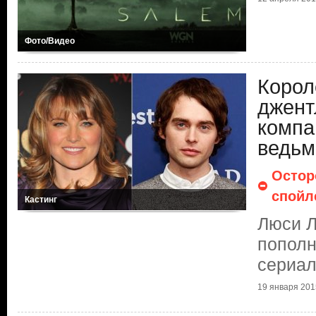
Фото/Видео
Корол
джент
компа
ведьм
Остор
спойл
Кастинг
Люси Л
пополн
сериа
19 января 2015