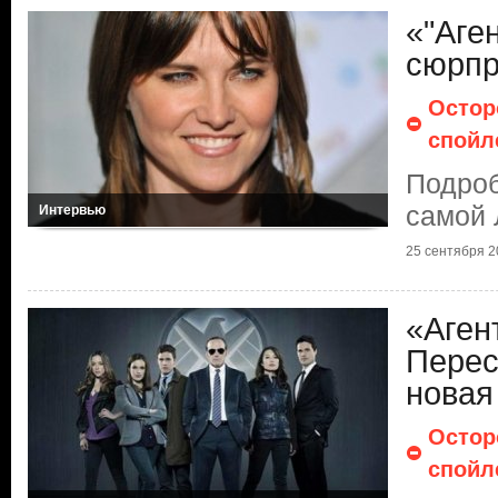
«"Аген
сюрп
Остор
спойл
Подроб
самой 
Интервью
25 сентября 20
«Аген
Перес
новая
Остор
спойл