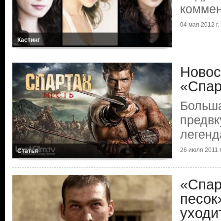
коммен
04 мая 2012 г.
Кастинг
Новос
«Спар
Больша
предв
легенд
26 июля 2011 г
Статья
«Спар
песок
уходи