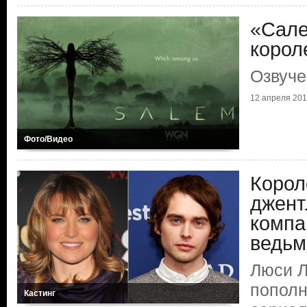
«Сале
корол
Озвуче
12 апреля 2015
Фото/Видео
Корол
джент
компа
ведьм
Люси Л
пополн
Кастинг