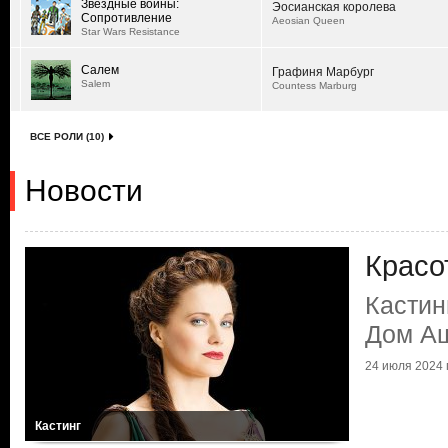
Звездные войны:
Эосианская королева
Сопротивление
Aeosian Queen
Star Wars Resistance
Салем
Графиня Марбург
Salem
Countess Marburg
ВСЕ РОЛИ (10)
Новости
Красо
Кастин
Дом А
24 июля 2024 г
Кастинг