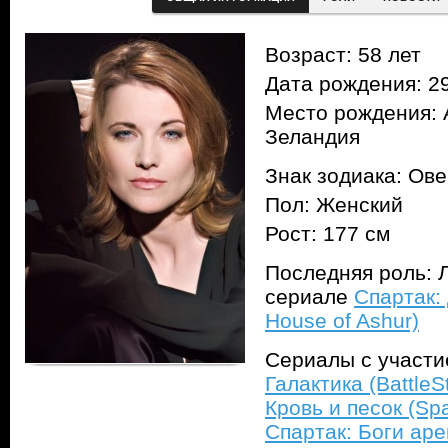
Возраст: 58 лет
Дата рождения: 29
Место рождения: 
Зеландия
Знак зодиака: Ов
Пол: Женский
Рост: 177 см
Последняя роль: Л
сериале
Спартак:
House of Ashur)
Сериалы с участ
Галактика (BattleSt
Кровь и песок (Sp
Спартак: Боги аре