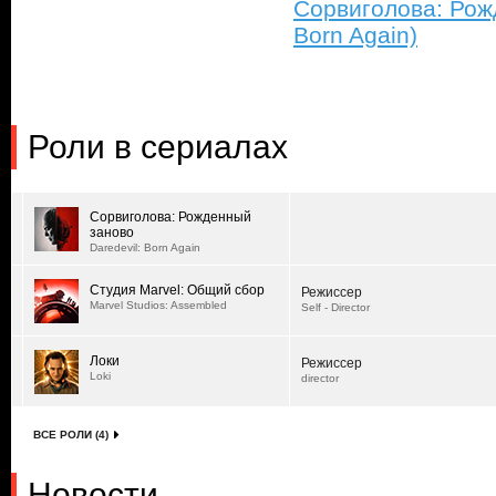
Сорвиголова: Рожд
Born Again)
Роли в сериалах
Сорвиголова: Рожденный
заново
Daredevil: Born Again
Студия Marvel: Общий сбор
Режиссер
Marvel Studios: Assembled
Self - Director
Локи
Режиссер
Loki
director
ВСЕ РОЛИ (4)
Новости