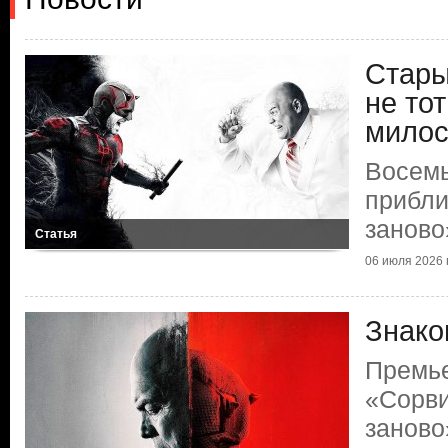
Стары
не то
мило
Восемь
прибли
заново
Статья
06 июля 2026 г
Знако
Премь
«Сорви
заново