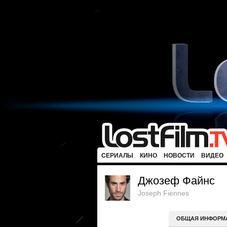
СЕРИАЛЫ
КИНО
НОВОСТИ
ВИДЕО
Джозеф Файнс
Joseph Fiennes
ОБЩАЯ ИНФОРМ