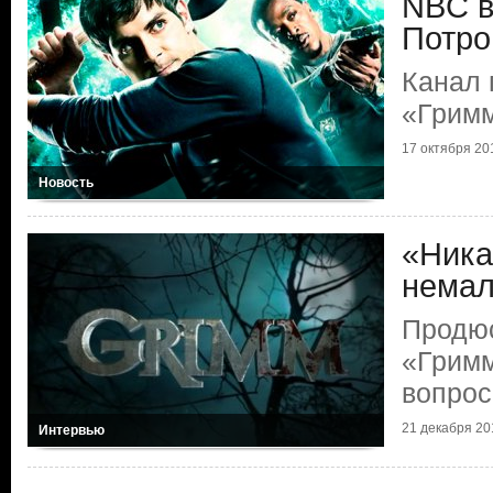
NBC в
Потро
Канал 
«Грим
17 октября 201
Новость
«Ника
немал
Продюс
«Гримм
вопро
21 декабря 201
Интервью