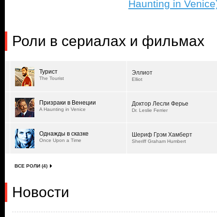
Haunting in Venice
Роли в сериалах и фильмах
Турист
Эллиот
The Tourist
Elliot
Призраки в Венеции
Доктор Лесли Ферье
A Haunting in Venice
Dr. Leslie Ferrier
Однажды в сказке
Шериф Грэм Хамберт
Once Upon a Time
Sheriff Graham Humbert
ВСЕ РОЛИ (4)
Новости