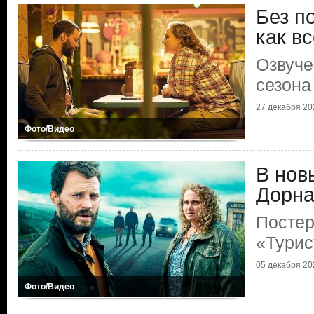
Без п
как в
Озвуче
сезона
27 декабря 202
Фото/Видео
В нов
Дорн
Постер
«Турис
05 декабря 202
Фото/Видео