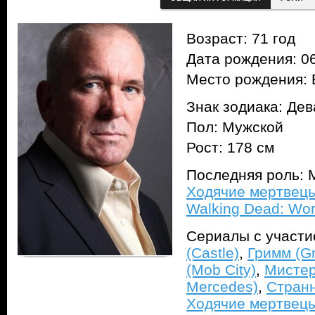
Возраст: 71 год
Дата рождения: 06
Место рождения: 
Знак зодиака: Дев
Пол: Мужской
Рост: 178 см
Последняя роль: M
Ходячие мертвецы
Walking Dead: Wor
Сериалы с участ
(Castle)
,
Гримм (G
(Mob City)
,
Мистер
Mercedes)
,
Странн
Ходячие мертвецы