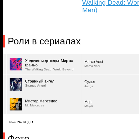
Walking Dead: Wor
Men)
Роли в сериалах
Ходячие мертвецы: Мир за
Marco Voci
гранью
Marco Voci
The Walking Dead: World Beyond
Странный ангел
Судья
Strange Angel
Judge
Мистер Мерседес
Мэр
Mr. Mercedes
Mayor
ВСЕ РОЛИ (8)
Фото