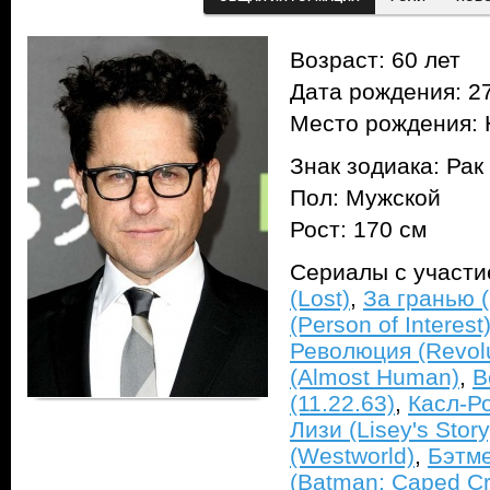
Возраст: 60 лет
Дата рождения: 27
Место рождения:
Знак зодиака: Рак
Пол: Мужской
Рост: 170 см
Сериалы с участ
(Lost)
,
За гранью (
(Person of Interest
Революция (Revolu
(Almost Human)
,
В
(11.22.63)
,
Касл-Ро
Лизи (Lisey's Story
(Westworld)
,
Бэтме
(Batman: Caped Cr