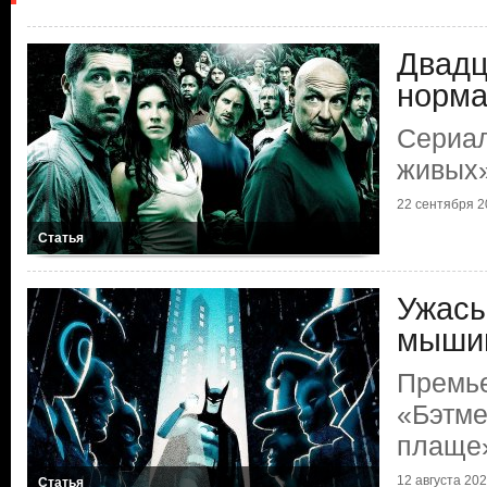
Двадц
норм
Сериал
живых»
22 сентября 20
Статья
Ужасы
мыши
Премье
«Бэтме
плаще
12 августа 2024
Статья