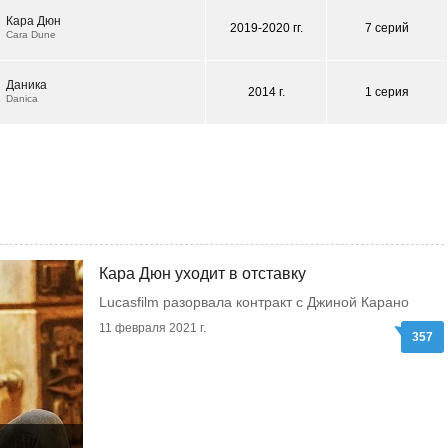
Кара Дюн
2019-2020 гг.
7 серий
Cara Dune
Даника
2014 г.
1 серия
Danica
Кара Дюн уходит в отставку
Lucasfilm разорвала контракт с Джиной Карано
11 февраля 2021 г.
357