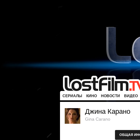
СЕРИАЛЫ
КИНО
НОВОСТИ
ВИДЕО
Джина Карано
Gina Carano
ОБЩАЯ ИН