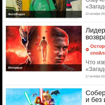
«Загад
22 октября 202
Фото/Видео
Лидер
возвр
Остор
спойл
Что из
«Загад
Интервью
17 октября 202
Собер
и без