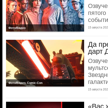
Озвуче
пятого
событ
15 августа 2024
Фото/Видео
Да пр
дарт 
Озвуче
мульт
Звездн
галакт
Фото/Видео, Comic-Con
15 августа 2024
«Вас 