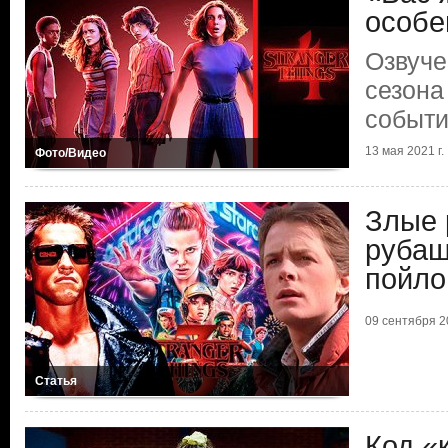
особе
Озвуче
сезона
событ
13 мая 2021 г.
Фото/Видео
Злые 
рубаш
пойло
09 сентября 20
Статья
Код «