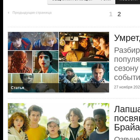
Предыдущая страница
1
2
Умрет
Разби
популя
сезону
событ
27 ноября 2025
Статья
Лапша
посвя
Брайа
Озвуче