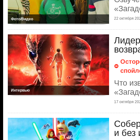
«Загад
22 октября 202
Фото/Видео
Лидер
возвр
Остор
спойл
Что из
«Загад
Интервью
17 октября 202
Собер
и без