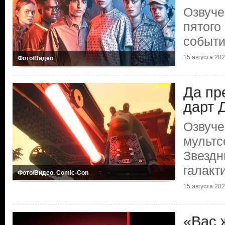
Озвуче
пятого
событ
15 августа 2024
Фото/Видео
Да пр
дарт 
Озвуче
мульт
Звездн
галакт
Фото/Видео, Comic-Con
15 августа 2024
«Вас 