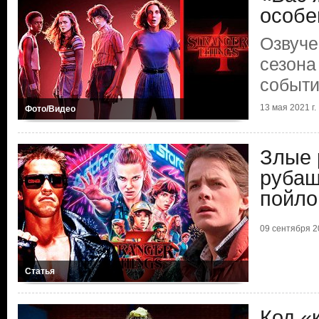
особе
Озвуче
сезона
событ
13 мая 2021 г.
Фото/Видео
Злые 
рубаш
пойло
09 сентября 20
Статья
Код «