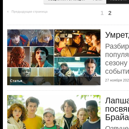
Предыдущая страница
1
2
Умрет
Разби
популя
сезону
событ
27 ноября 2025
Статья
Лапша
посвя
Брайа
Озвуче