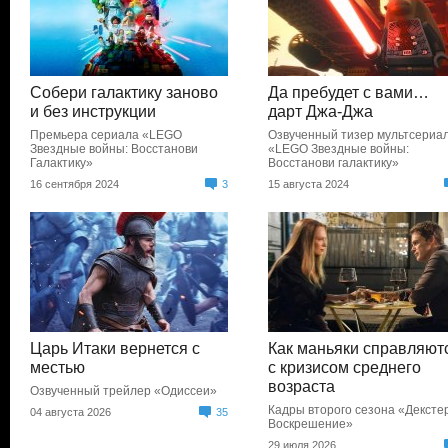
Собери галактику заново
Да пребудет с вами…
и без инструкции
дарт Джа-Джа
Премьера сериала «LEGO
Озвученный тизер мультсериа
Звездные войны: Восстанови
«LEGO Звездные войны:
Галактику»
Восстанови галактику»
16 сентября 2024
3
15 августа 2024
Царь Итаки вернется с
Как маньяки справляют
местью
с кризисом среднего
возраста
Озвученный трейлер «Одиссеи»
Кадры второго сезона «Дексте
04 августа 2026
35
Воскрешение»
29 июля 2026