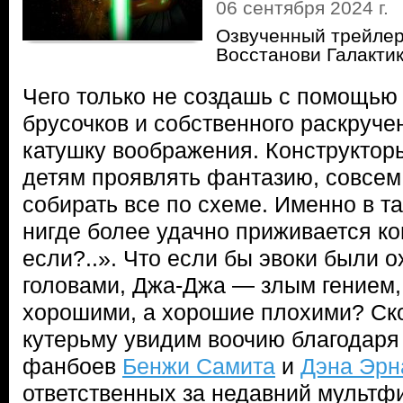
06 сентября 2024 г.
Озвученный трейле
Восстанови Галакти
Чего только не создашь с помощью
брусочков и собственного раскруче
катушку воображения. Конструктор
детям проявлять фантазию, совсем
собирать все по схеме. Именно в т
нигде более удачно приживается к
если?..». Что если бы эвоки были о
головами, Джа-Джа — злым гением,
хорошими, а хорошие плохими? Ск
кутерьму увидим воочию благодаря
фанбоев
Бенжи Самита
и
Дэна Эрн
ответственных за недавний мультф