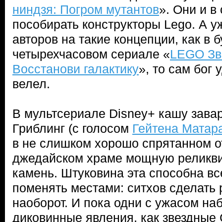
ниндзя: Погром мутантов
». Они и в
пособирать конструкторы Lego. А у
авторов на такие концепции, как в
четырехчасовом сериале «
LEGO Зв
Восстанови галактику
», то сам бог
велел.
В мультсериале Disney+ кашу завар
Гриблинг (с голосом
Гейтена Матар
в не слишком хорошо спрятанном о
джедайском храме мощную реликв
камень. Штуковина эта способна вс
поменять местами: ситхов сделать 
наоборот. И пока одни с ужасом на
диковинные явления, как звездные