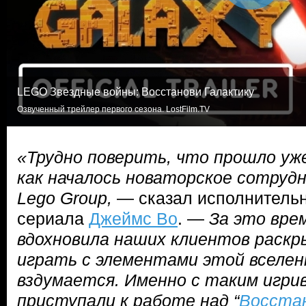
LEGO Звездные войны: Восстанови Галактику
Озвученный трейлер первого сезона. LostFilm.TV
«Трудно поверить, что прошло уже
как началось новаторское сотрудн
Lego Group,
— сказал исполнитель
сериала
Джеймс Во
. —
За это врем
вдохновила наших клиентов раскр
играть с элементами этой вселенн
вздумается. Именно с таким игри
приступали к работе над “
Восста