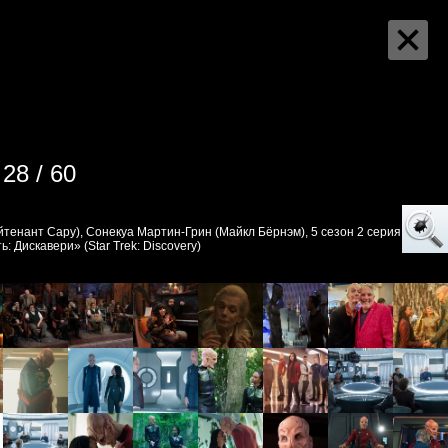
28 / 60
йтенант Сару), Сонекуа Мартин-Грин (Майкл Бёрнэм), 5 сезон 2 серия,
: Дискавери» (Star Trek: Discovery)