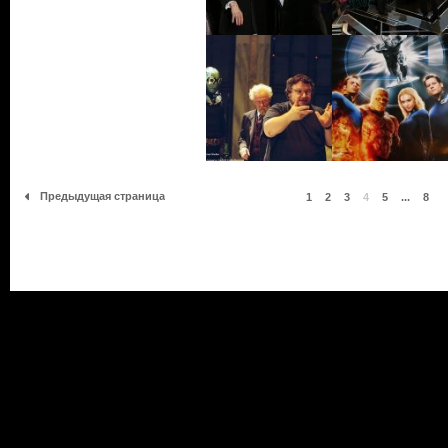
Предыдущая страница
1
2
3
4
5
...
8