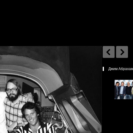
Джим Абрахамс