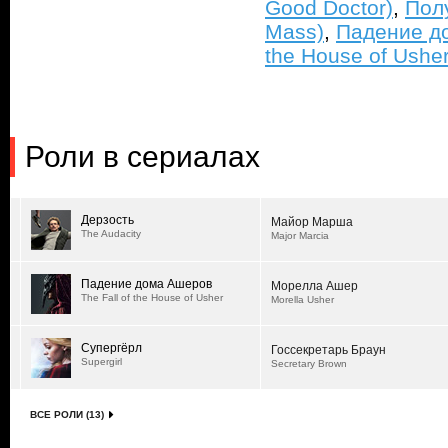
Good Doctor)
,
Пол
Mass)
,
Падение до
the House of Usher
Роли в сериалах
Дерзость
Майор Марша
The Audacity
Major Marcia
Падение дома Ашеров
Морелла Ашер
The Fall of the House of Usher
Morella Usher
Супергёрл
Госсекретарь Браун
Supergirl
Secretary Brown
ВСЕ РОЛИ (13)