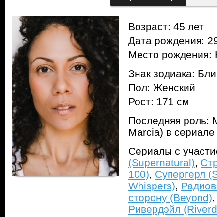
Возраст: 45 лет
Дата рождения: 29
Место рождения: 
Знак зодиака: Бл
Пол: Женский
Рост: 171 см
Последняя роль: 
Marcia) в сериал
Сериалы с участ
(Supernatural)
,
Стр
100)
,
Супергёрл (S
Whispers)
,
Радиов
сторону (Beyond)
Ривердэйл (Riverd