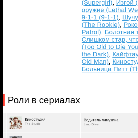
(Supergirl)
,
Изгой (
оружие (Lethal W
9-1-1 (9-1-1)
,
Шучу
(The Rookie)
,
Роко
Patrol)
,
Болотная 
Слишком стар, чт
(Too Old to Die Yo
the Dark)
,
Кайфтау
Old Man)
,
Киностуд
Больница Питт (The
Роли в сериалах
Киностудия
Водитель лимузина
The Studio
Limo Driver