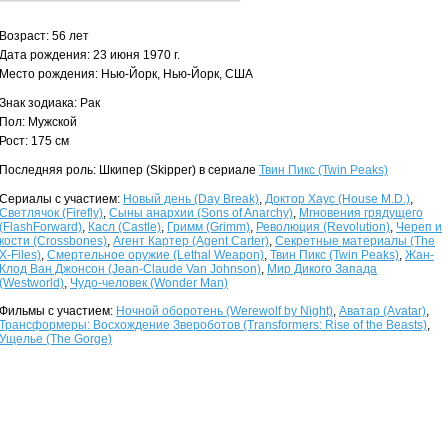
Возраст: 56 лет
Дата рождения: 23 июня 1970 г.
Место рождения: Нью-Йорк, Нью-Йорк, США
Знак зодиака: Рак
Пол: Мужской
Рост: 175 см
Последняя роль: Шкипер (Skipper) в сериале
Твин Пикс (Twin Peaks)
Сериалы с участием:
Новый день (Day Break)
,
Доктор Хаус (House M.D.)
,
Светлячок (Firefly)
,
Сыны анархии (Sons of Anarchy)
,
Мгновения грядущего
(FlashForward)
,
Касл (Castle)
,
Гримм (Grimm)
,
Революция (Revolution)
,
Череп и
кости (Crossbones)
,
Агент Картер (Agent Carter)
,
Секретные материалы (The
X-Files)
,
Смертельное оружие (Lethal Weapon)
,
Твин Пикс (Twin Peaks)
,
Жан-
Клод Ван Джонсон (Jean-Claude Van Johnson)
,
Мир Дикого Запада
(Westworld)
,
Чудо-человек (Wonder Man)
Фильмы с участием:
Ночной оборотень (Werewolf by Night)
,
Аватар (Avatar)
,
Трансформеры: Восхождение Звероботов (Transformers: Rise of the Beasts)
,
Ущелье (The Gorge)