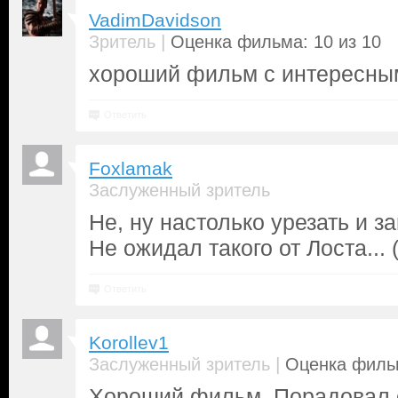
VadimDavidson
|
Зритель
Оценка фильма: 10 из 10
хороший фильм с интересны
Ответить
Foxlamak
Заслуженный зритель
Не, ну настолько урезать и за
Не ожидал такого от Лоста... 
Ответить
Korollev1
|
Заслуженный зритель
Оценка фильм
Хороший фильм. Порадовал 