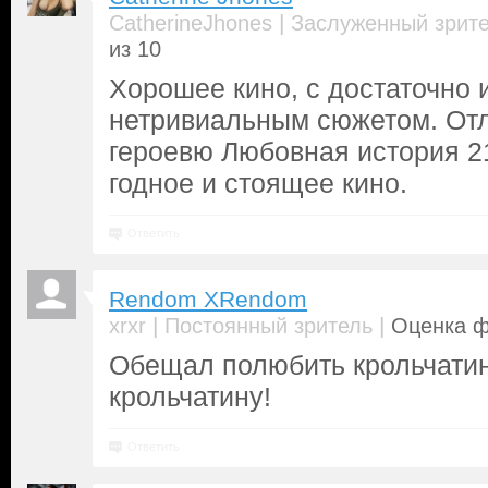
|
CatherineJhones
Заслуженный зрит
из 10
Хорошее кино, с достаточно
нетривиальным сюжетом. Отл
героевю Любовная история 2
годное и стоящее кино.
Ответить
Rendom XRendom
|
|
xrxr
Постоянный зритель
Оценка ф
Обещал полюбить крольчатин
крольчатину!
Ответить