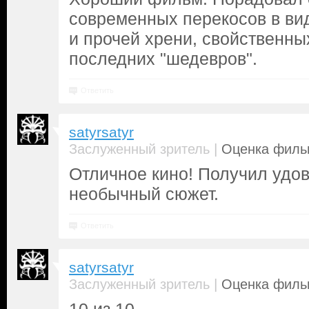
современных перекосов в ви
и прочей хрени, свойственн
последних "шедевров".
Ответить
satyrsatyr
|
Заслуженный зритель
Оценка фильм
Отличное кино! Получил удо
необычный сюжет.
Ответить
satyrsatyr
|
Заслуженный зритель
Оценка фильм