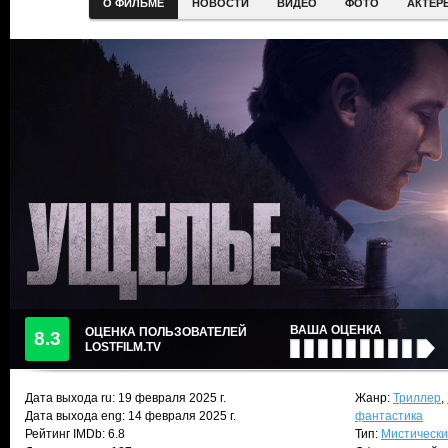
О ФИЛЬМЕ
НОВОСТИ
ВИДЕО
ФОТО
АКТЕР
ВАША ОЦЕНКА
ОЦЕНКА ПОЛЬЗОВАТЕЛЕЙ
8.3
LOSTFILM.TV
Дата выхода ru:
19 февраля 2025
г.
Жанр:
Триллер
,
Дата выхода eng: 14 февраля 2025 г.
фантастика
Рейтинг IMDb: 6.8
Тип:
Мистически