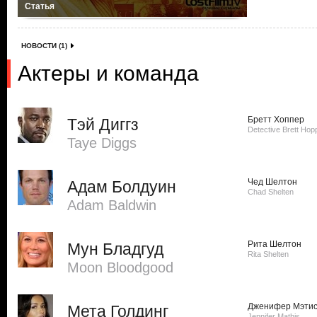
Статья
НОВОСТИ (1)
Актеры и команда
Бретт Хоппер
Тэй Диггз
Detective Brett Hop
Taye Diggs
Чед Шелтон
Адам Болдуин
Chad Shelten
Adam Baldwin
Рита Шелтон
Мун Бладгуд
Rita Shelten
Moon Bloodgood
Дженифер Мэти
Мета Голдинг
Jennifer Mathis