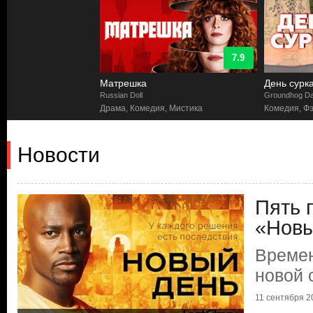
7.9
Матрешка
День сурк
Russian Doll
Groundhog D
Драма, Комедия, Мистика
Комедия, Ф
Новости
Пять 
«Новы
Времен
новой 
11 сентября 20