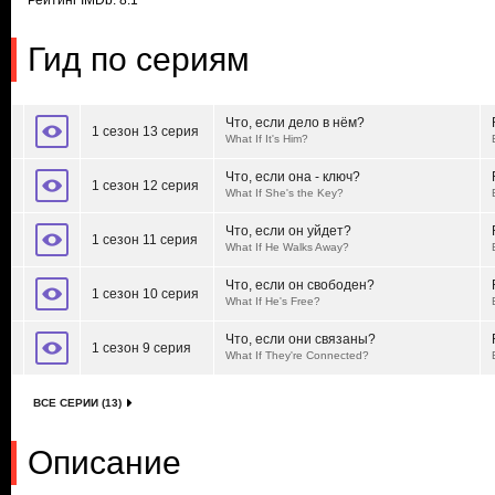
Рейтинг IMDb: 8.1
Гид по сериям
Что, если дело в нём?
1 сезон 13 серия
What If It's Him?
Что, если она - ключ?
1 сезон 12 серия
What If She's the Key?
Что, если он уйдет?
1 сезон 11 серия
What If He Walks Away?
Что, если он свободен?
1 сезон 10 серия
What If He's Free?
Что, если они связаны?
1 сезон 9 серия
What If They're Connected?
ВСЕ СЕРИИ (13)
Описание