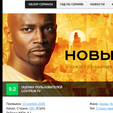
ОБЗОР СЕРИАЛА
ГИД ПО СЕРИЯМ
НОВОСТИ
ОЦЕНКА ПОЛЬЗОВАТЕЛЕЙ
9.2
LOSTFILM.TV
Премьера:
15 ноября 2006
Жанр:
Драма
,
Ф
Канал, Страна:
ABC
(США)
Тип:
Странствие