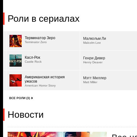
Роли в сериалах
Терминатор Зеро
Малкольм Ли
Terminator Zero
Malcolm Lee
Касл-Рок
Генри Дивер
Castle Rock
Henry Deaver
Американская история
Мэтт Миллер
ужасов
Matt Miller
American Horror Story
ВСЕ РОЛИ (3)
Новости