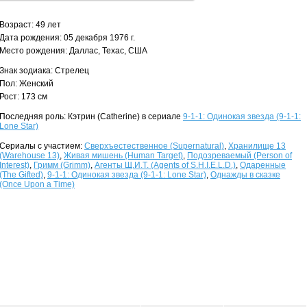
Возраст: 49 лет
Дата рождения: 05 декабря 1976 г.
Место рождения: Даллас, Техас, США
Знак зодиака: Стрелец
Пол: Женский
Рост: 173 см
Последняя роль: Кэтрин (Catherine) в сериале
9-1-1: Одинокая звезда (9-1-1:
Lone Star)
Сериалы с участием:
Сверхъестественное (Supernatural)
,
Хранилище 13
(Warehouse 13)
,
Живая мишень (Human Target)
,
Подозреваемый (Person of
Interest)
,
Гримм (Grimm)
,
Агенты Щ.И.Т. (Agents of S.H.I.E.L.D.)
,
Одаренные
(The Gifted)
,
9-1-1: Одинокая звезда (9-1-1: Lone Star)
,
Однажды в сказке
(Once Upon a Time)