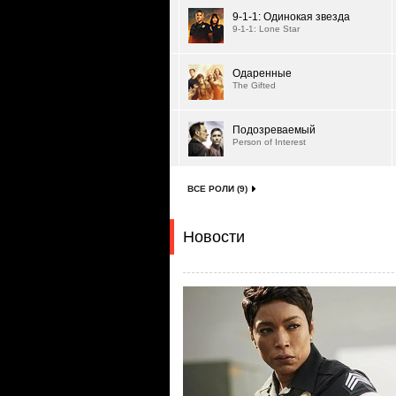
9-1-1: Одинокая звезда
9-1-1: Lone Star
Одаренные
The Gifted
Подозреваемый
Person of Interest
ВСЕ РОЛИ (9)
Новости