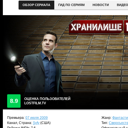
ОБЗОР СЕРИАЛА
ГИД ПО СЕРИЯМ
НОВОСТИ
ВИДЕ
ОЦЕНКА ПОЛЬЗОВАТЕЛЕЙ
8.9
LOSTFILM.TV
Премьера:
07 июля 2009
Жанр:
Фантасти
Канал, Страна:
Syfy
(США)
Тип:
Сверхъест