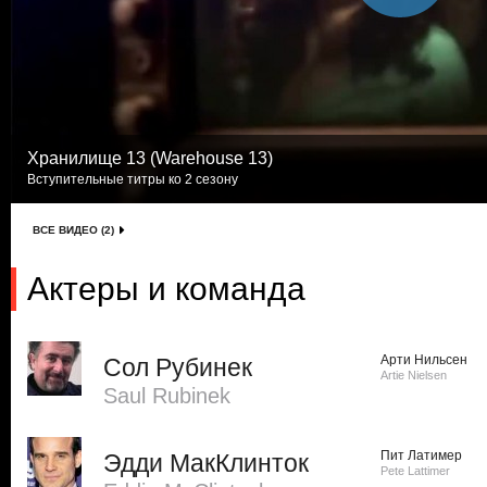
Хранилище 13 (Warehouse 13)
Вступительные титры ко 2 сезону
ВСЕ ВИДЕО (2)
Актеры и команда
Арти Нильсен
Сол Рубинек
Artie Nielsen
Saul Rubinek
Пит Латимер
Эдди МакКлинток
Pete Lattimer