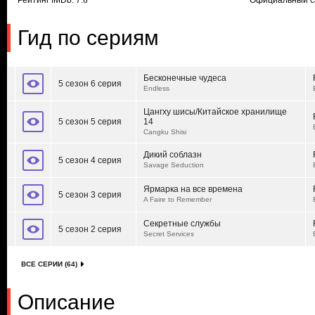
Рейтинг IMDb: 7.6
Официальный с
Гид по сериям
Бесконечные чудеса
5 сезон 6 серия
Endless
Цангху шисы/Китайское хранилище
5 сезон 5 серия
14
Cangku Shisi
Дикий соблазн
5 сезон 4 серия
Savage Seduction
Ярмарка на все времена
5 сезон 3 серия
A Faire to Remember
Секретные службы
5 сезон 2 серия
Secret Services
ВСЕ СЕРИИ (64)
Описание