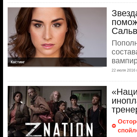
Звезд
помож
Сальв
Пополн
состав
вампи
Кастинг
22 июля 2016 г
«Наци
инопл
трене
Остор
спойл