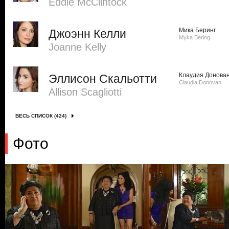
Eddie McClintock
Мика Беринг
Джоэнн Келли
Myka Bering
Joanne Kelly
Клаудия Донова
Эллисон Скальотти
Claudia Donovan
Allison Scagliotti
ВЕСЬ СПИСОК (424)
Фото