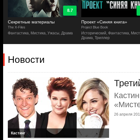
8.7
Секретные материалы
Проект «Синяя книга»
The X-Files
Project Blue Book
Фантастика, Мистика, Ужасы, Драма
Исторический, Фантастика, Мист
Драма, Триллер
Новости
Трети
Кастин
«Мист
26 апреля 2019
Кастинг