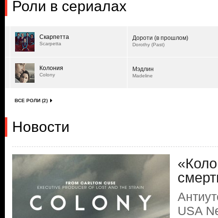
Роли в сериалах
Скарпетта
Дороти (в прошлом)
Scarpetta
Dorothy (Past)
Колония
Мэдлин
Colony
Madeline
ВСЕ РОЛИ (2)
Новости
«Коло
смерт
Антиут
USA Ne