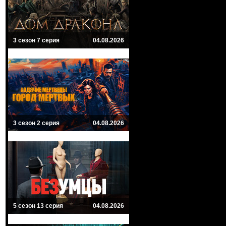
3 сезон 7 серия
04.08.2026
3 сезон 2 серия
04.08.2026
5 сезон 13 серия
04.08.2026