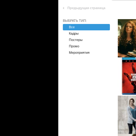
Предыдущая страница
ВЫБРАТЬ ТИП:
Все
Кадры
Постеры
Промо
Мероприятия