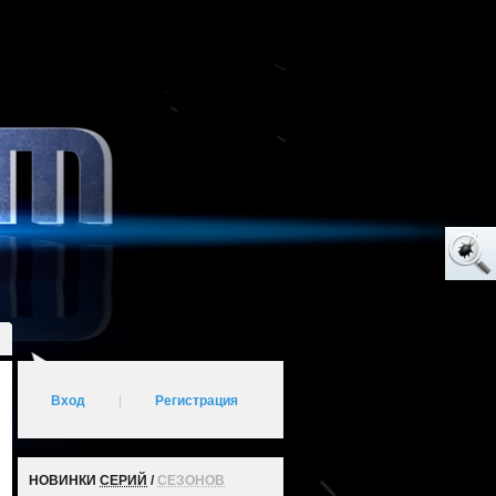
Вход
|
Регистрация
НОВИНКИ
СЕРИЙ
/
СЕЗОНОВ