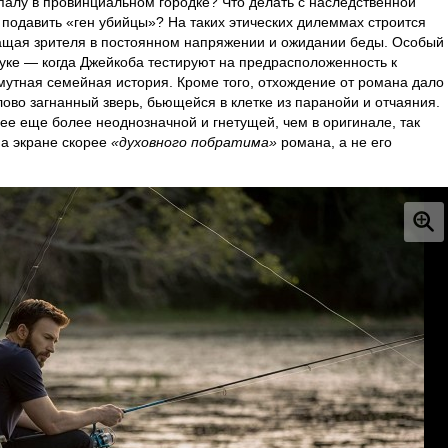
опалу в провинциальном городке? Что делать с наследственной
 подавить «ген убийцы»? На таких этических дилеммах строится
ащая зрителя в постоянном напряжении и ожидании беды. Особый
уке — когда Джейкоба тестируют на предрасположенность к
мутная семейная история. Кроме того, отхождение от романа дало
ово загнанный зверь, бьющейся в клетке из паранойи и отчаяния.
 ее еще более неоднозначной и гнетущей, чем в оригинале, так
на экране скорее
«духовного побратима»
романа, а не его