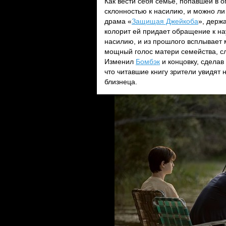
Как вести себя семье, попавшей в 
склонностью к насилию, и можно ли
драма «
Защищая Джейкоба
», держ
колорит ей придает обращение к на
насилию, и из прошлого всплывает 
мощный голос матери семейства, сл
Изменил
Бомбэк
и концовку, сделав
что читавшие книгу зрители увидят 
близнеца.