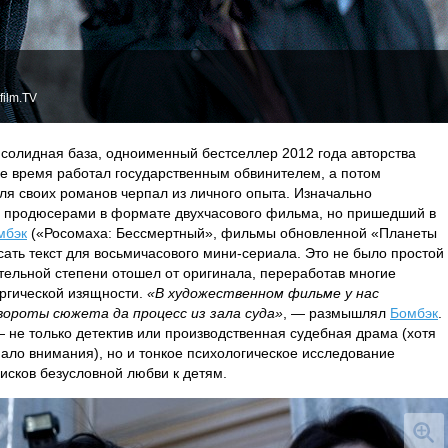
film.TV
 солидная база, одноименный бестселлер 2012 года авторства
ое время работал государственным обвинителем, а потом
для своих романов черпал из личного опыта. Изначально
ь продюсерами в формате двухчасового фильма, но пришедший в
мбэк
(«Росомаха: Бессмертный», фильмы обновленной «Планеты
сать текст для восьмичасового мини-сериала. Это не было простой
тельной степени отошел от оригинала, переработав многие
ргической изящности.
«В художественном фильме у нас
вороты сюжета да процесс из зала суда»
, — размышлял
Бомбэк
.
— не только детектив или производственная судебная драма (хотя
ло внимания), но и тонкое психологическое исследование
исков безусловной любви к детям.