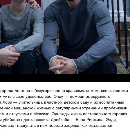
города Бостона с безукоризненно красивым домом, сверкающими
жить в свое удовольствие. Энди — помощник окружного
а Лори — учительница в частном детском саду и их воспитанный
ренной мещанской жизнью с регулярными утренними пробежками,
ам и отпусками в Мексике. Однажды жизнь пасторального городка
ом убийстве одноклассника Джейкоба — Бена Рифкина. Энди,
 успевает нащупать в нем первые зацепки, как оказывается