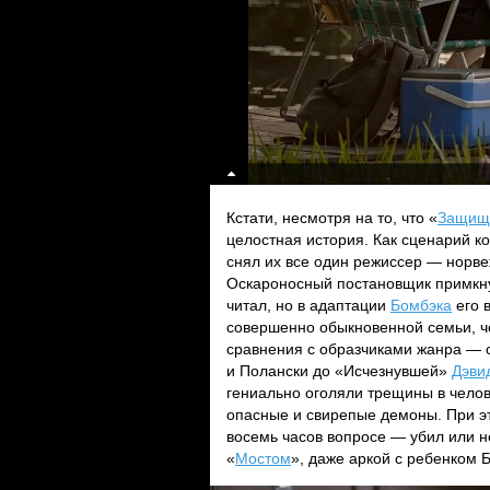
Кстати, несмотря на то, что «
Защищ
целостная история. Как сценарий 
снял их все один режиссер — норв
Оскароносный постановщик примкнул
читал, но в адаптации
Бомбэка
его 
совершенно обыкновенной семьи, че
сравнения с образчиками жанра — 
и Полански до «Исчезнувшей»
Дэви
гениально оголяли трещины в челов
опасные и свирепые демоны. При э
восемь часов вопросе — убил или н
«
Мостом
», даже аркой с ребенком Б