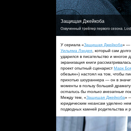
Защищая Джейкоба
Озвученный трейлер первого сезона. Lost
У сериала «
Защищая Джейкоба
» —
Уильяма Лэндея
, который сам долг
ударился в писательство и многое 
экранизация книги рассматривалас
проект опытный сценарист
Марк Бо
обезьян») настоял на том, чтобы пи
прихотью шоураннера — он в значи
моменты в пользу большей драмату
остались бы только внезапные по
Между тем, «
Защищая Джейкоба
» 
юридическим нюансам уделено нема
подводных камней родительства и р