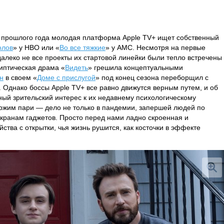
е прошлого года молодая платформа Apple TV+ ищет собственный
олов
» у HBO или «
Во все тяжкие
» у AMC. Несмотря на первые
далеко не все проекты их стартовой линейки были тепло встречены
иптическая драма «
Видеть
» грешила концептуальными
н
в своем «
Доме с прислугой
» под конец сезона переборщил с
Однако боссы Apple TV+ все равно движутся верным путем, и об
ый зрительский интерес к их недавнему психологическому
ержим пари — дело не только в пандемии, запершей людей по
кранам гаджетов. Просто перед нами ладно скроенная и
тва с открытки, чья жизнь рушится, как косточки в эффекте