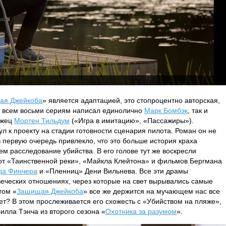
ая Джейкоба
» является адаптацией, это стопроцентно авторская,
ко всем восьми сериям написал единолично
Марк Бомбэк
, так и
ежец
Мортен Тильдум
(«Игра в имитацию», «Пассажиры»).
 к проекту на стадии готовности сценария пилота. Роман он не
в первую очередь привлекло, что это больше история краха
м расследование убийства. В его голове тут же воскресли
от «Таинственной реки», «Майкла Клейтона» и фильмов Бергмана
да Финчера
и «Пленниц» Дени Вильнева. Все эти драмы
еческих отношениях, через которые на свет вырывались самые
том «
Защищая Джейкоба
» все же держится на мучающем нас все
ет? В этом прослеживается его схожесть с «Убийством на пляже»,
илла Тэнча из второго сезона «
Охотника за разумом
».