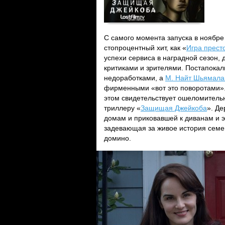
С самого момента запуска в ноябр
стопроцентный хит, как «
Игра прест
успехи сервиса в наградной сезон, 
критиками и зрителями. Постапокал
недоработками, а
М. Найт Шьямала
фирменными «вот это поворотами». 
этом свидетельствует ошеломительн
триллеру «
Защищая Джейкоба
». Д
домам и приковавшей к диванам и э
задевающая за живое история семейс
домино.