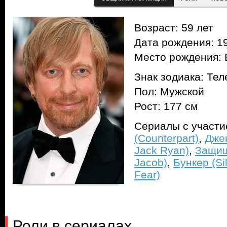
Возраст: 59 лет
Дата рождения: 19
Место рождения: 
Знак зодиака: Тел
Пол: Мужской
Рост: 177 см
Сериалы с участ
(Counterpart)
,
Джек
Jack Ryan)
,
Защищ
Jacob)
,
Бункер (Si
Fear)
Роли в сериалах