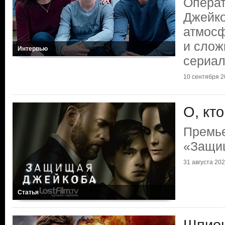
Опера
Джейко
атмосф
и слож
Интервью
сериа
10 сентября 20
О, кт
Премь
«Защи
31 августа 2020
Статья