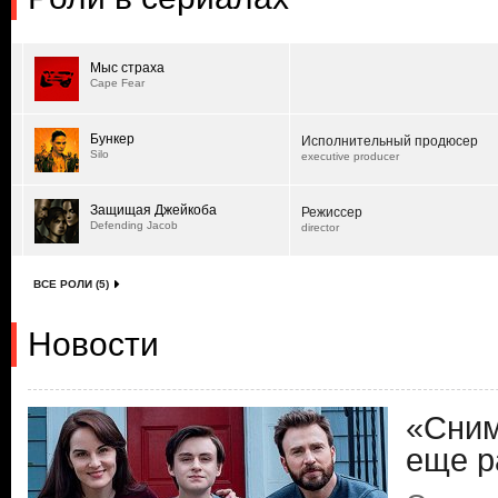
Мыс страха
Cape Fear
Бункер
Исполнительный продюсер
Silo
executive producer
Защищая Джейкоба
Режиссер
Defending Jacob
director
ВСЕ РОЛИ (5)
Новости
«Сним
еще р