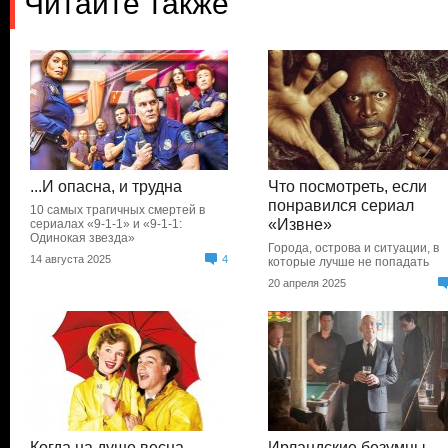
Читайте также
...И опасна, и трудна
Что посмотреть, если
понравился сериал
10 самых трагичных смертей в
«Извне»
сериалах «9-1-1» и «9-1-1:
Одинокая звезда»
Города, острова и ситуации, в
14 августа 2025
4
которые лучше не попадать
20 апреля 2025
Когда на душе весна
Ирландские безумцы,