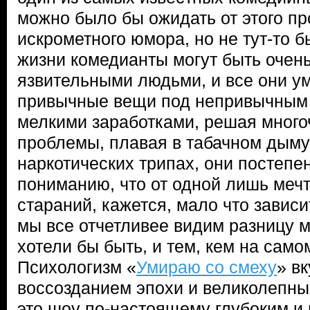
можно было бы ожидать от этого пр
искрометного юмора, но не тут-то б
жизни комедианты могут быть очен
язвительными людьми, и все они у
привычные вещи под непривычным 
мелкими заработками, решая мног
проблемы, плавая в табачном дыму
наркотических трипах, они постепе
пониманию, что от одной лишь мечт
стараний, кажется, мало что зависи
мы все отчетливее видим разницу м
хотели бы быть, и тем, кем на само
Психологизм «
Умираю со смеху
» в
воссозданием эпохи и великолепн
это шоу по-настоящему глубоким и