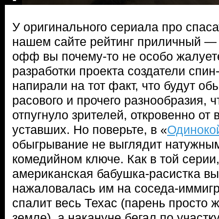
У оригинального сериала про спаса
нашем сайте рейтинг приличный — 9,
офф вы почему-то не особо жалуете
разработки проекта создатели спи
напирали на тот факт, что будут об
расового и прочего разнообразия, ч
отпугнуло зрителей, откровенно от 
уставших. Но поверьте, в «
Одинокой
обыгрывание не выглядит натужным
комедийном ключе. Как в той серии,
американская бабушка-расистка вы
нажаловалась им на соседа-иммигр
спалит весь Техас (парень просто 
земле), а накануне бегал по участк