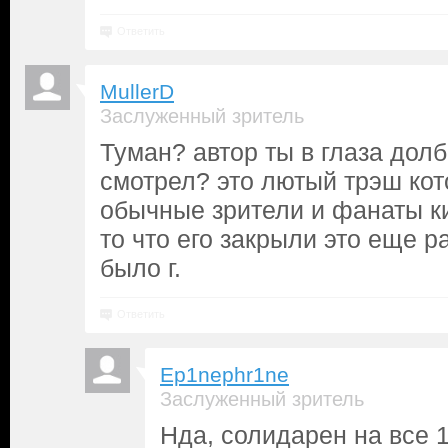
Ответить
MullerD
Заслуженный зритель
Туман? автор ты в глаза долб
смотрел? это лютый трэш кот
обычные зрители и фанаты кин
то что его закрыли это еще р
было г.
Ответить
Ep1nephr1ne
Заслуженный зритель
Нда, солидарен на все 