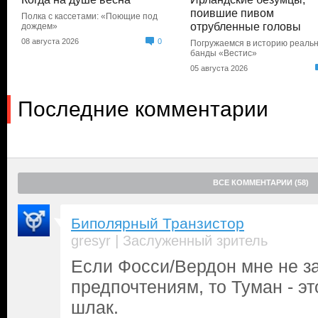
поившие пивом
Полка с кассетами: «Поющие под
отрубленные головы
дождем»
08 августа 2026
0
Погружаемся в историю реаль
банды «Вестис»
05 августа 2026
Последние комментарии
ВСЕ КОММЕНТАРИИ (58)
Биполярный Транзистор
|
gresyr
Заслуженный зритель
Если Фосси/Вердон мне не з
предпочтениям, то Туман - э
шлак.