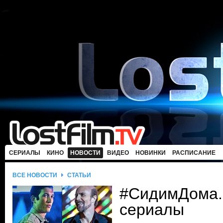
СЕРИАЛЫ
КИНО
НОВОСТИ
ВИДЕО
НОВИНКИ
РАСПИСАНИЕ
ВСЕ НОВОСТИ
СТАТЬИ
#СидимДома.
сериалы