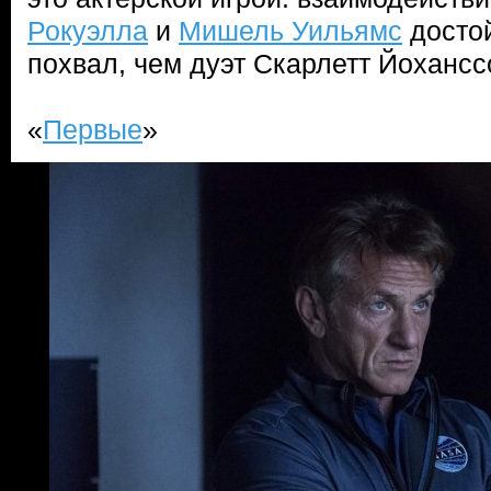
Рокуэлла
и
Мишель Уильямс
досто
похвал, чем дуэт Скарлетт Йоханс
«
Первые
»