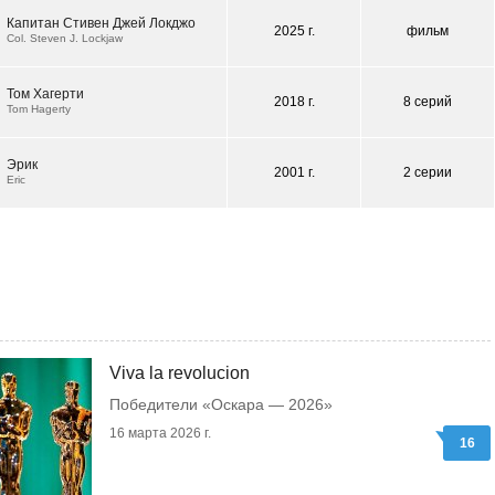
Капитан Стивен Джей Локджо
2025 г.
фильм
Col. Steven J. Lockjaw
Том Хагерти
2018 г.
8 серий
Tom Hagerty
Эрик
2001 г.
2 серии
Eric
Viva la revolucion
Победители «Оскара — 2026»
16 марта 2026 г.
16