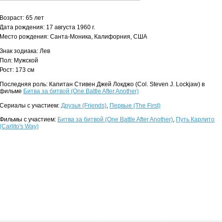
Возраст: 65 лет
Дата рождения: 17 августа 1960 г.
Место рождения: Санта-Моника, Калифорния, США
Знак зодиака: Лев
Пол: Мужской
Рост: 173 см
Последняя роль: Капитан Стивен Джей Локджо (Col. Steven J. Lockjaw) в
фильме
Битва за битвой (One Battle After Another)
Сериалы с участием:
Друзья (Friends)
,
Первые (The First)
Фильмы с участием:
Битва за битвой (One Battle After Another)
,
Путь Карлито
(Carlito's Way)