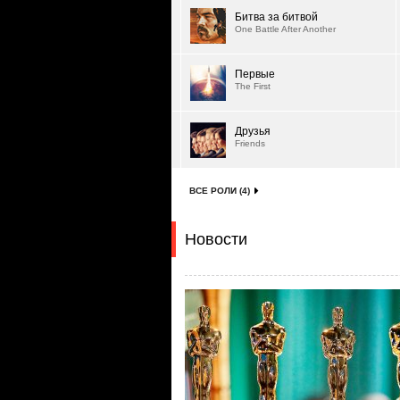
Битва за битвой
One Battle After Another
Первые
The First
Друзья
Friends
ВСЕ РОЛИ (4)
Новости