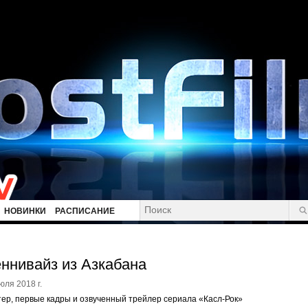
НОВИНКИ
РАСПИСАНИЕ
ннивайз из Азкабана
юля 2018 г.
ер, первые кадры и озвученный трейлер сериала «Касл-Рок»