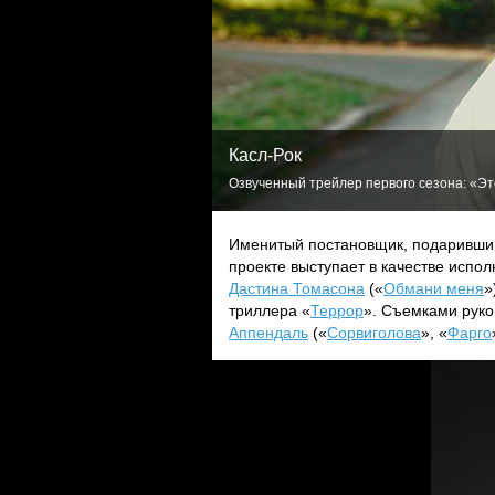
Касл-Рок
Озвученный трейлер первого сезона: «Это
Именитый постановщик, подаривший
проекте выступает в качестве испо
Дастина Томасона
(«
Обмани меня
»
триллера «
Террор
». Съемками рук
Аппендаль
(«
Сорвиголова
», «
Фарго