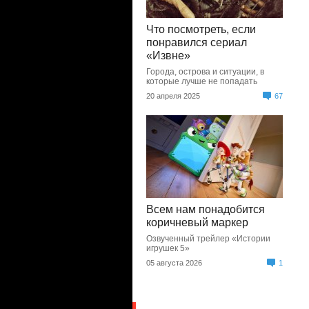
Что посмотреть, если
понравился сериал
«Извне»
Города, острова и ситуации, в
которые лучше не попадать
20 апреля 2025
67
Всем нам понадобится
коричневый маркер
Озвученный трейлер «Истории
игрушек 5»
05 августа 2026
1