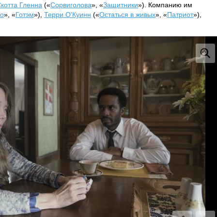
котта Гленна
(«
Сорвиголова
», «
Защитники
»). Компанию им
но
», «
Готэм
»),
Терри О'Куинн
(«
Остаться в живых
», «
Патриот
»),