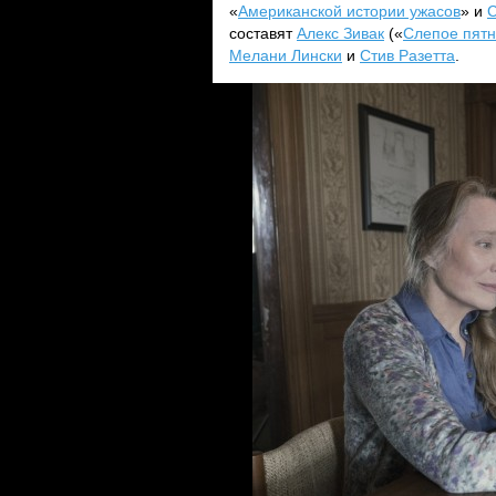
«
Американской истории ужасов
» и
С
составят
Алекс Зивак
(«
Слепое пят
Мелани Лински
и
Стив Разетта
.