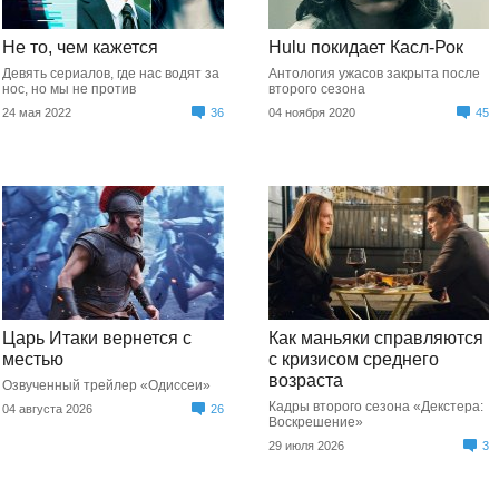
Не то, чем кажется
Hulu покидает Касл-Рок
Девять сериалов, где нас водят за
Антология ужасов закрыта после
нос, но мы не против
второго сезона
24 мая 2022
36
04 ноября 2020
45
Царь Итаки вернется с
Как маньяки справляются
местью
с кризисом среднего
возраста
Озвученный трейлер «Одиссеи»
Кадры второго сезона «Декстера:
04 августа 2026
26
Воскрешение»
29 июля 2026
3