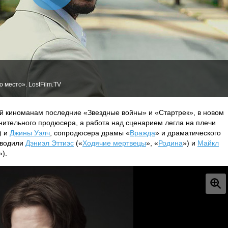
 место». LostFilm.TV
 киноманам последние «Звездные войны» и «Стартрек», в новом
лнительного продюсера, а работа над сценарием легла на плечи
) и
Джины Уэлч
, сопродюсера драмы «
Вражда
» и драматического
оводили
Дэниэл Эттиэс
(«
Ходячие мертвецы
», «
Родина
») и
Майкл
»).