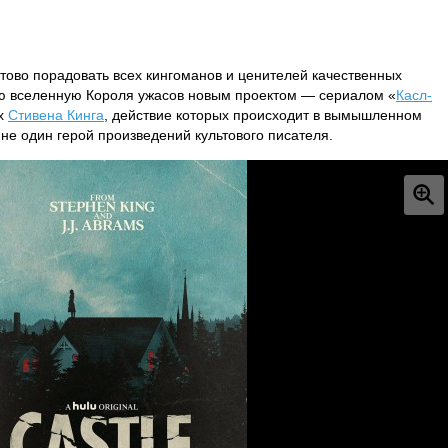
отово порадовать всех кингоманов и ценителей качественных
ю вселенную Короля ужасов новым проектом — сериалом «
Касл-
ах
Стивена Кинга
, действие которых происходит в вымышленном
 не один герой произведений культового писателя.