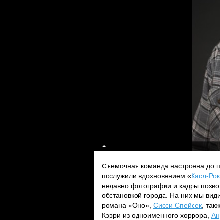
Съемочная команда настроена до по
послужили вдохновением «
Касл-Рок
недавно фотографии и кадры позво
обстановкой города. На них мы ви
романа «Оно»,
Сисси Спейсек
, так
Кэрри из одноименного хоррора,
Ан