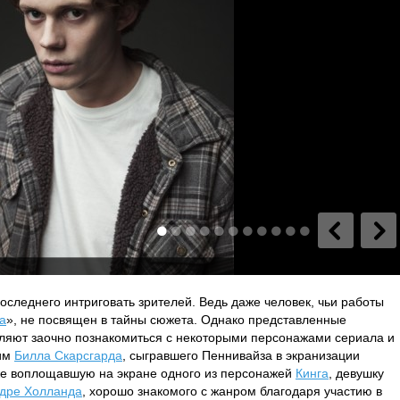
следнего интриговать зрителей. Ведь даже человек, чьи работы
а
», не посвящен в тайны сюжета. Однако представленные
ляют заочно познакомиться с некоторыми персонажами сериала и
дим
Билла Скарсгарда
, сыгравшего Пеннивайза в экранизации
же воплощавшую на экране одного из персонажей
Кинга
, девушку
дре Холланда
, хорошо знакомого с жанром благодаря участию в