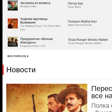
Засланец из космоса
Питер Бах
Resident Alien
Peter Bach
Ходячие мертвецы:
Генерал-Майор Бил
Выжившие
Major General Beale
The Walking Dead: The Ones Who
Live
Предприятие «Вечная
Texas Ranger Wesley Walker
благодать»
Texas Ranger Wesley Walker
Perpetual Grace, LTD
ВСЕ РОЛИ (15)
Новости
Перес
все н
Полка 