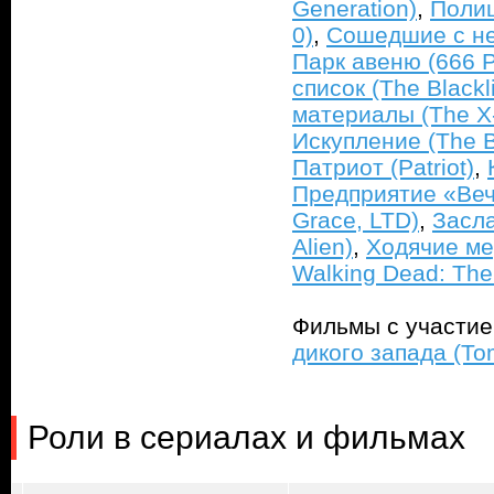
Generation)
,
Полиц
0)
,
Сошедшие с неб
Парк авеню (666 P
список (The Blackli
материалы (The X-
Искупление (The B
Патриот (Patriot)
,
Предприятие «Веч
Grace, LTD)
,
Засла
Alien)
,
Ходячие ме
Walking Dead: The
Фильмы с участи
дикого запада (To
Роли в сериалах и фильмах