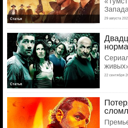
«Тумст
Запад
29 августа 2025
Статья
Двадц
норм
Сериал
живых»
22 сентября 20
Статья
Потер
слом
Премье