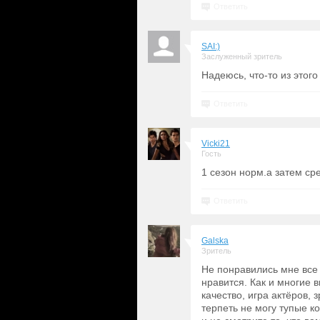
Ответить
SAI:)
Заслуженный зритель
Надеюсь, что-то из этого
Ответить
Vicki21
Гость
1 сезон норм.а затем ср
Ответить
Galska
Зритель
Не понравились мне все 
нравится. Как и многие
качество, игра актёров,
терпеть не могу тупые к