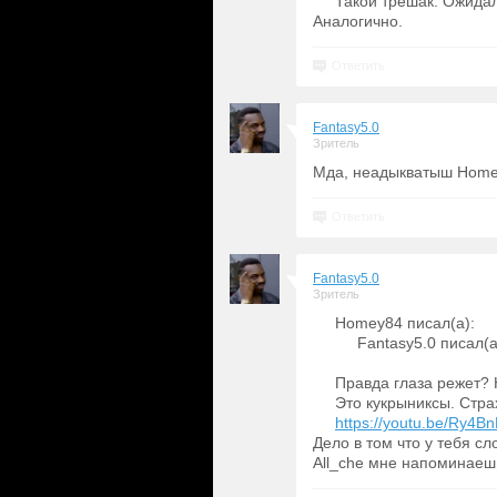
Такой трешак. Ожидал
Аналогично.
Ответить
Fantasy5.0
Зритель
Мда, неадыкватыш Homey
Ответить
Fantasy5.0
Зритель
Homey84 писал(а):
Fantasy5.0 писал(
Правда глаза режет? Н
Это кукрыниксы. Стра
https://youtu.be/Ry4Bn
Дело в том что у тебя сл
All_che мне напоминаеш