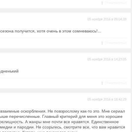
|
Пожаловаться
05 ноября 2016 в 09:04:39
 сезона получится, хотя очень в этом сомневаюсь!...
|
Пожаловаться
05 ноября 2016 в 14:23:05
едненький
|
Пожаловаться
05 ноября 2016 в 18:42:29
взаимные оскорбления. Не повзрослому как-то это. Мне сериал
 выше перечисленные. Главный критерий для меня это хорошее
 зрелищность. А жанры мне почти все нравятся. Единственное
омедии и пародии. Не ссорьтесь, смотрите все, что вам нравится