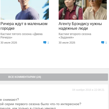
Ричера ждут в маленьком
Агенту Брэндису нужны
городке
надежные люди
Кастинг пятого сезона «Джека
Кастинг второго сезона
Ричера»
«Задания»
30 июля 2026
1
30 июля 2026
1
ВСЕ КОММЕНТАРИИ (24)
04 ноября 2016 в 22:08:21
ще снимают?
ой серии первого сезона было что-то интересное?
ришла, как только я статью увидел