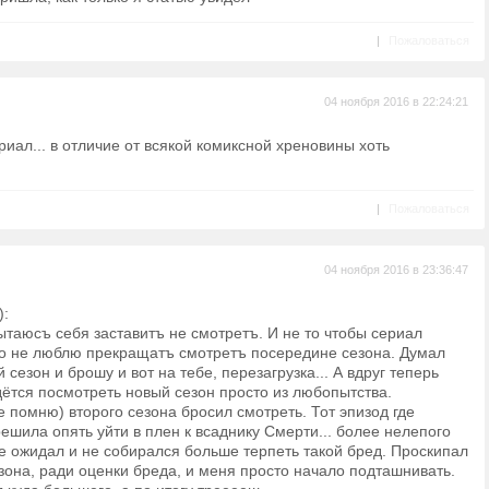
|
Пожаловаться
04 ноября 2016 в 22:24:21
риал... в отличие от всякой комиксной хреновины хоть
|
Пожаловаться
04 ноября 2016 в 23:36:47
):
Пытаюсъ себя заставитъ не смотретъ. И не то чтобы сериал
то не люблю прекращатъ смотретъ посередине сезона. Думал
езон и брошу и вот на тебе, перезагрузка... А вдруг теперь
ётся посмотреть новый сезон просто из любопытства.
е помню) второго сезона бросил смотреть. Тот эпизод где
шила опять уйти в плен к всаднику Смерти... более нелепого
е ожидал и не собирался больше терпеть такой бред. Проскипал
езона, ради оценки бреда, и меня просто начало подташнивать.