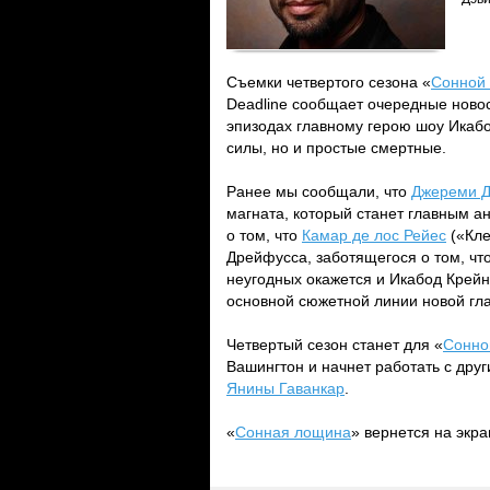
Съемки четвертого сезона «
Сонной
Deadline сообщает очередные новос
эпизодах главному герою шоу Икабо
силы, но и простые смертные.
Ранее мы сообщали, что
Джереми Д
магната, который станет главным а
о том, что
Камар де лос Рейес
(«Кле
Дрейфусса, заботящегося о том, что
неугодных окажется и Икабод Крейн.
основной сюжетной линии новой гл
Четвертый сезон станет для «
Сонно
Вашингтон и начнет работать с дру
Янины Гаванкар
.
«
Сонная лощина
» вернется на экр