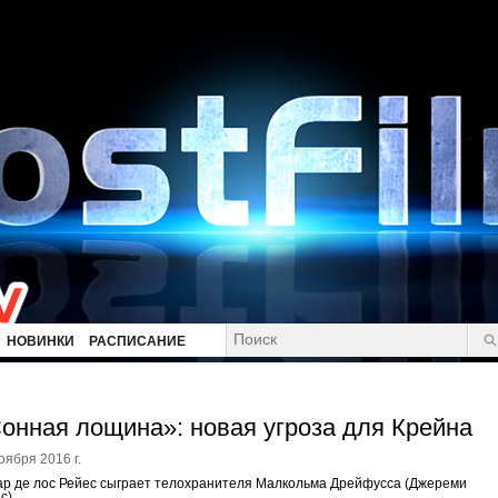
НОВИНКИ
РАСПИСАНИЕ
онная лощина»: новая угроза для Крейна
оября 2016 г.
р де лос Рейес сыграет телохранителя Малкольма Дрейфусса (Джереми
с)