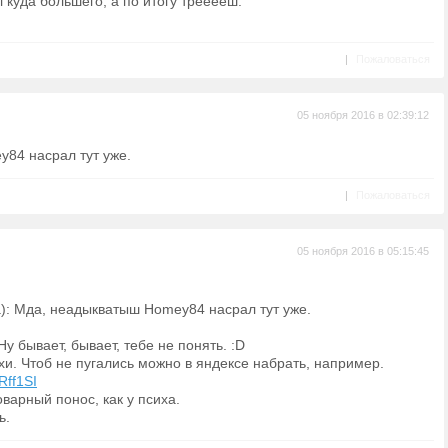
 куда большего, а по итогу трееееш.
|
Пожаловаться
05 ноября 2016 в 02:39:12
84 насрал тут уже.
|
Пожаловаться
05 ноября 2016 в 05:15:45
а): Мда, неадыкватыш Homey84 насрал тут уже.
у бывает, бывает, тебе не понять. :D
хи. Чтоб не пугались можно в яндексе набрать, например.
Rff1SI
оварный понос, как у психа.
ь.