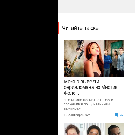
Читайте также
Можно вывезти
сериаломана из Мистик
Фолс...
Что можно посмотреть, если
соскучился по «Дневникам
вампира»
10 сентября 2024
37