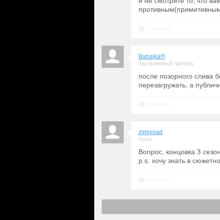
и не смотрите то, что ва
противным(примитивным)
Ответить
Babajka!!!
Заслуженный зритель
после позорного слива б
перезагружать, а публич
Ответить
zimnisad
Гость
Вопрос, концовка 3 сезо
p.s. хочу знать в сюжет
Ответить