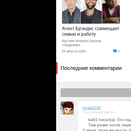
Агент Брэндис совмещает
семью и работу
Кастинг второго сезона
«Задания»
04 августа 2026
0
Последние комментарии
Azrael3105
Заслуженный зритель
ka81 писал(а): Его е
Там разве после перв
У меня такая же мысль п