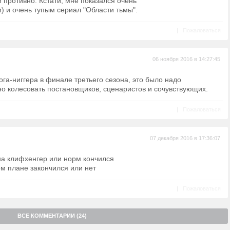
м противно. Кстати, мне показался очень
 и очень тупым сериал "Области тьмы".
|
Пожаловаться
06 ноября 2016 в 14:27:45
ога-ниггера в финале третьего сезона, это было надо
но колесовать постановщиков, сценаристов и сочувствующих.
|
Пожаловаться
07 декабря 2016 в 17:36:07
на клифхенгер или норм кончился
ном плане закончился или нет
|
Пожаловаться
ВСЕ КОММЕНТАРИИ (24)