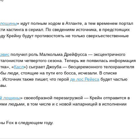
 лощины
» идут полным ходом в Атланте, а тем временем портал
ти кастинга в сериал. По сведениям источника, в предстоящих
ду Крейну будут противостоять не только сверхъестественные
эвис
получил роль Малкольма Дрейфусса — эксцентричного
нтагонистом четвертого сезона. Теперь же появилась информация
тка», «
Касл
») сыграет Джоуба — бесцеремонного телохранителя
бы люди, стоящие на пути его босса, исчезали. В списке
 Источник также пишет, что герой
де лос Рейеса
будет частью
авы.
й лощины
» своеобразной перезагрузкой — Крейн отправится в
гими людьми, в том числе и с новой напарницей в исполнении
аны Fox в следующем году.