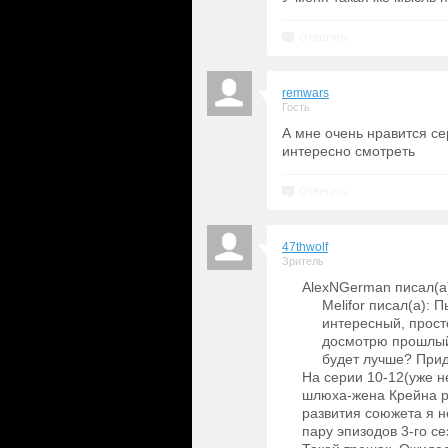
Ответить
remwars
Гость
А мне очень нравится се
интересно смотреть
Ответить
47thwolf
Зритель
AlexNGerman писал(а
Melifor писал(а): 
интересный, прос
досмотрю прошлый с
будет лучше? Прид
На серии 10-12(уже н
шлюха-жена Крейна ре
развития союжета я н
пару эпизодов 3-го с