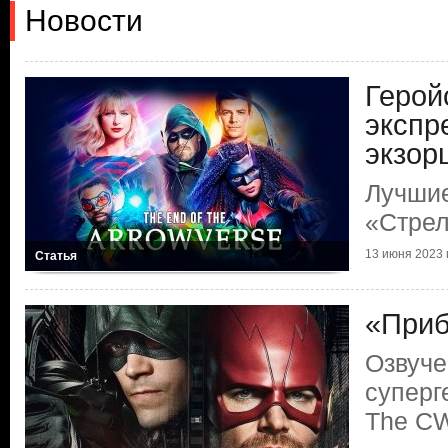
Новости
Герой
экспр
экзор
Лучши
«Стре
13 июня 2023 г
Статья
«Приб
Озвуче
суперг
The C