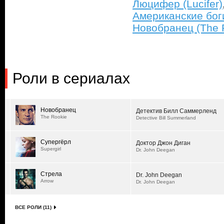
Люцифер (Lucifer)
Американские бог
Новобранец (The 
Роли в сериалах
Новобранец
Детектив Билл Саммерленд
The Rookie
Detective Bill Summerland
Супергёрл
Доктор Джон Диган
Supergirl
Dr. John Deegan
Стрела
Dr. John Deegan
Arrow
Dr. John Deegan
ВСЕ РОЛИ (11)