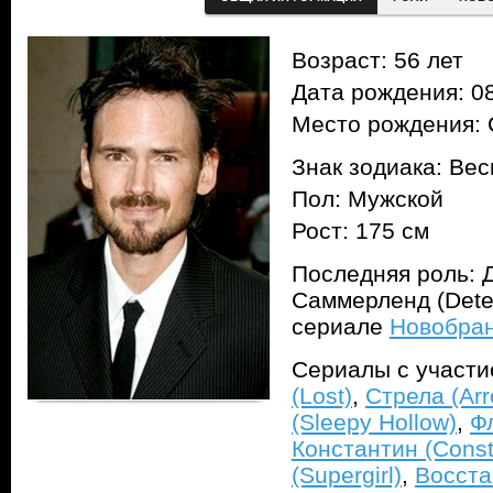
Возраст: 56 лет
Дата рождения: 08
Место рождения: 
Знак зодиака: Ве
Пол: Мужской
Рост: 175 см
Последняя роль: 
Саммерленд (Detec
сериале
Новобран
Сериалы с участ
(Lost)
,
Стрела (Arr
(Sleepy Hollow)
,
Ф
Константин (Const
(Supergirl)
,
Восста