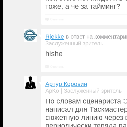
тоже, а че за тайминг?
Ответить
Rjekke
в ответ на
комментари
Заслуженный зритель
hishe
Ответить
Артур Коровин
|
ApKo
Заслуженный зритель
По словам сценариста Э
написал для Таскмастер
сюжетную линию через в
периодически теряла па