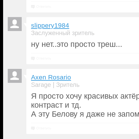
Ответить
slippery1984
Заслуженный зритель
ну нет..это просто треш...
Ответить
Axen Rosario
|
Sarage
Зритель
Я просто хочу красивых актё
контраст и тд.
А эту Белову я даже не запом
Ответить