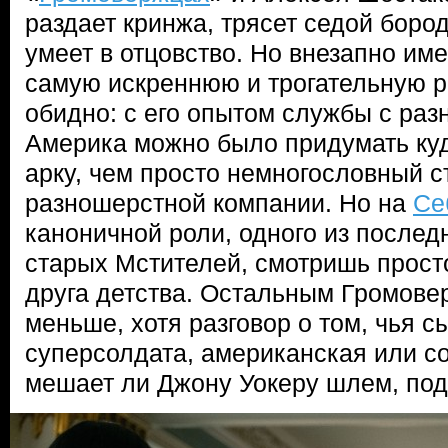
раздает кринжа, трясет седой боро
умеет в отцовство. Но внезапно им
самую искреннюю и трогательную р
обидно: с его опытом службы с ра
Америка можно было придумать ку
арку, чем просто немногословный с
разношерстной компании. Но на
Се
каноничной роли, одного из послед
старых Мстителей, смотришь просто
друга детства. Остальным Громове
меньше, хотя разговор о том, чья с
суперсолдата, американская или со
мешает ли Джону Уокеру шлем, под