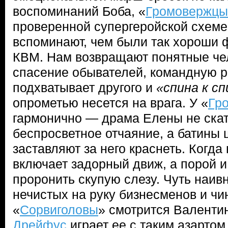
воспоминаний Боба, «
Громовержцы
проверенной супергеройской схеме.
вспоминают, чем были так хороши
КВМ. Нам возвращают понятные чел
спасение обывателей, командную ра
подхватывает другого и
«спина к сп
опрометью несется на врага. У «
Гр
гармонично — драма Елены не скат
беспросветное отчаяние, а батины 
заставляют за него краснеть. Когд
включает задорный движ, а порой и
проронить скупую слезу. Чуть наив
нечистых на руку бизнесменов и чи
«
Сорвиголовы
» смотрится Валенти
Дрейфус
играет ее с таким азартом 