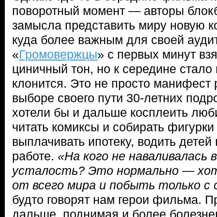
поворотный момент — авторы блокб
замысла представить миру новую к
куда более важным для своей ауди
«
Громовержцы
» с первых минут вз
циничный тон, но к середине стало 
клонится. Это не просто манифест
выборе своего пути 30-летних подр
хотели бы и дальше косплеить лю
читать комиксы и собирать фигурки 
выплачивать ипотеку, водить детей 
работе.
«На кого не наваливалась 
усталость? Это нормально — хо
от всего мира и побыть только с 
будто говорят нам герои фильма. П
дальше, поднимая и более болезне