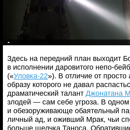
Здесь на передний план выходит Б
в исполнении даровитого непо-бей
(«
Уловка-22
»). В отличие от просто
образу которого не давал распастьс
драматический талант
Джонатана 
злодей — сам себе угроза. В одном
и обезоруживающе обаятельный па
личный ад, и оживший Мрак, чьи с
больше щелчка Таноса. Обратившись