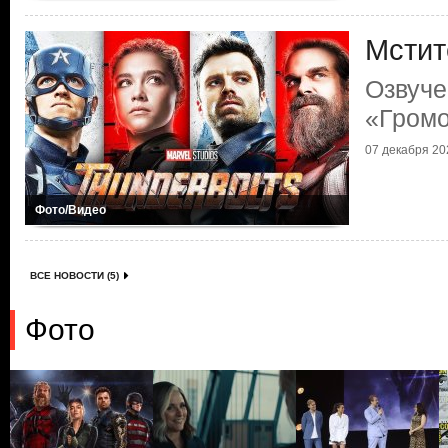
Мстит
Озвуче
«Гром
07 декабря 202
Фото/Видео
ВСЕ НОВОСТИ (5)
Фото