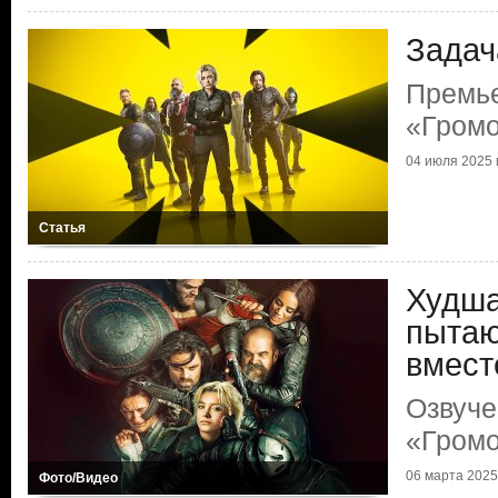
Задач
Премь
«Гром
04 июля 2025 г
Статья
Худша
пытаю
вмест
Озвуче
«Гром
06 марта 2025 
Фото/Видео