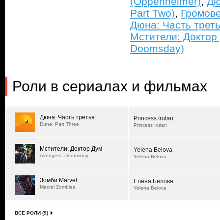
(Oppenheimer)
,
Дю
Part Two)
,
Громове
Дюна: Часть треть
Мстители: Доктор 
Doomsday)
Роли в сериалах и фильмах
Дюна: Часть третья
Princess Irulan
Dune: Part Three
Princess Irulan
Мстители: Доктор Дум
Yelena Belova
Avengers: Doomsday
Yelena Belova
Зомби Marvel
Елена Белова
Marvel Zombies
Yelena Belova
ВСЕ РОЛИ (9)