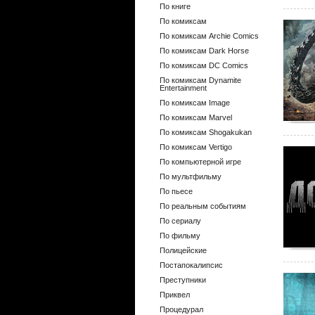
По книге
По комиксам
По комиксам Archie Comics
По комиксам Dark Horse
По комиксам DC Comics
По комиксам Dynamite
Entertainment
По комиксам Image
По комиксам Marvel
По комиксам Shogakukan
По комиксам Vertigo
По компьютерной игре
По мультфильму
По пьесе
По реальным событиям
По сериалу
По фильму
Полицейские
Постапокалипсис
Преступники
Приквел
Процедурал