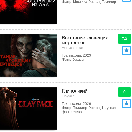
Жанр: Мистика, Ужасы, Триллер
Восстание зловещих
7.3
мертвецов
Evil Dead Rise
Год выхода: 2023
Жанр: Ужасы
Глиноликий
0
Clayface
Год выхода: 2026
Жанр: Триллер, Ужасы, Научная
фантастика