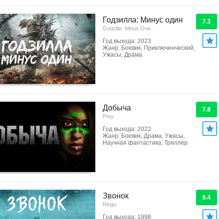
Годзилла: Минус один
7.3
Godzilla: Minus One
Год выхода: 2023
Жанр: Боевик, Приключенческий,
Ужасы, Драма
Добыча
7.8
Prey
Год выхода: 2022
Жанр: Боевик, Драма, Ужасы,
Научная фантастика, Триллер
Звонок
8.4
Ringu
Год выхода: 1998