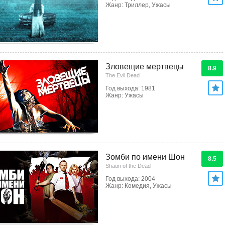
Жанр: Триллер, Ужасы
Зловещие мертвецы
8.9
The Evil Dead
Год выхода: 1981
Жанр: Ужасы
Зомби по имени Шон
8.5
Shaun of the Dead
Год выхода: 2004
Жанр: Комедия, Ужасы