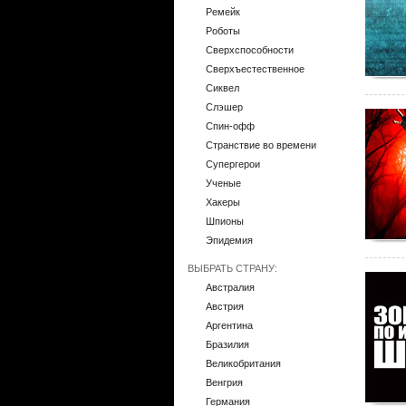
Ремейк
Роботы
Сверхспособности
Сверхъестественное
Сиквел
Слэшер
Спин-офф
Странствие во времени
Супергерои
Ученые
Хакеры
Шпионы
Эпидемия
ВЫБРАТЬ СТРАНУ:
Австралия
Австрия
Аргентина
Бразилия
Великобритания
Венгрия
Германия