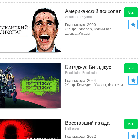
Американский психопат
8.2
American Psycho
Год выхода: 2000
Жанр: Триллер, Криминал,
Драма, Ужасы
Битлджус Битлджус
7.8
Beetlejuice Beetlejuice
Год выхода: 2024
Жанр: Комедия, Ужасы, Фэнтези
Восставший из ада
6.1
Hellraiser
Год выхода: 2022