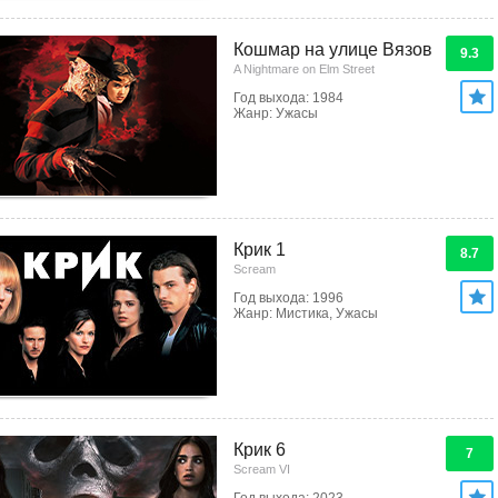
Кошмар на улице Вязов
9.3
A Nightmare on Elm Street
Год выхода: 1984
Жанр: Ужасы
Крик 1
8.7
Scream
Год выхода: 1996
Жанр: Мистика, Ужасы
Крик 6
7
Scream VI