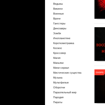
Ведьмы
Викинги
Военные
Врачи
Гангстеры
Динозавры
Зомби
Инопланетяне
Короткометражка
Космос
Кроссовер
Магия
Маньяки
Мини-сериал
СКОРО
Мистические существа
Музыка
Мультфильм
Оборотни
Параллельный мир
Пародия
Пираты