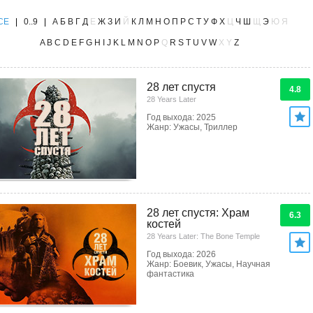
CE
|
0..9
|
А
Б
В
Г
Д
Е
Ж
З
И
Й
К
Л
М
Н
О
П
Р
С
Т
У
Ф
Х
Ц
Ч
Ш
Щ
Э
Ю
Я
A
B
C
D
E
F
G
H
I
J
K
L
M
N
O
P
Q
R
S
T
U
V
W
X
Y
Z
28 лет спустя
4.8
28 Years Later
Год выхода: 2025
Жанр: Ужасы, Триллер
28 лет спустя: Храм
6.3
костей
28 Years Later: The Bone Temple
Год выхода: 2026
Жанр: Боевик, Ужасы, Научная
фантастика