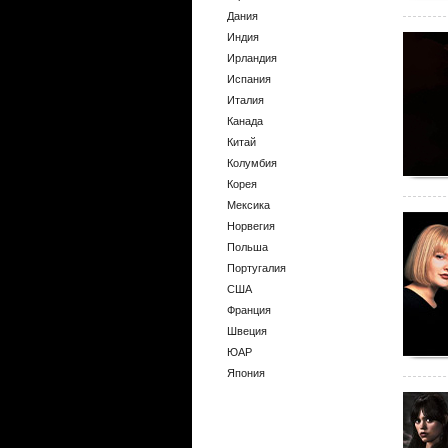
Дания
Индия
Ирландия
Испания
Италия
Канада
Китай
Колумбия
Корея
Мексика
Норвегия
Польша
Португалия
США
Франция
Швеция
ЮАР
Япония