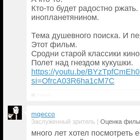
Кто-то будет радостно ржать
инопланетянином.
Тема душевного поиска. И п
Этот фильм.
Сродни старой классики кино
Полет над гнездом кукушки.
https://youtu.be/BYzTpfCmEh
si=OfrcA03R6ha1cM7C
Ответить
mqecco
|
Заслуженный зритель
Оценка фильм
много лет хотел посмотреть ег