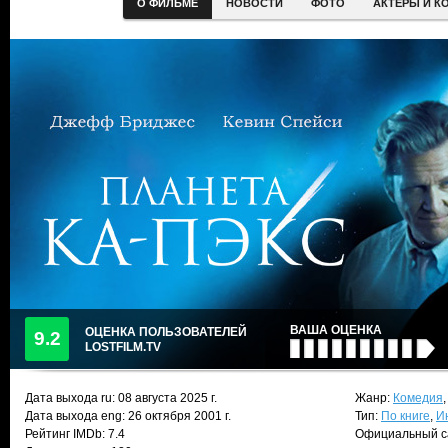
О ФИЛЬМЕ
НОВОСТИ
ФОТО
АКТЕРЫ И К
ВАША ОЦЕНКА
ОЦЕНКА ПОЛЬЗОВАТЕЛЕЙ
9.2
LOSTFILM.TV
Дата выхода ru:
08 августа 2025
г.
Жанр:
Комедия
Дата выхода eng: 26 октября 2001 г.
Тип:
По книге
,
И
Рейтинг IMDb: 7.4
Официальный с