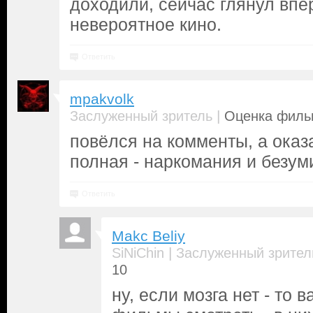
доходили, сейчас глянул впе
невероятное кино.
Ответить
mpakvolk
|
Заслуженный зритель
Оценка фильм
повёлся на комменты, а оказ
полная - наркомания и безум
Ответить
Makc Beliy
|
SiNiChin
Заслуженный зрител
10
ну, если мозга нет - то 