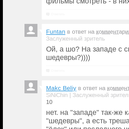
фильмы смотреть - в ни
Ответить
Funtan
в ответ на
комментари
Заслуженный зритель
Ой, а шо? На западе с
шедевры?))))
Ответить
Makc Beliy
в ответ на
коммен
|
SiNiChin
Заслуженный зрител
10
нет. на "западе" так-же к
"шедевры", а есть треш