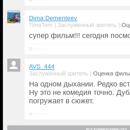
Ответить
Dima Dementeev
|
|
TimaTem
Заслуженный зритель
Оц
супер фильм!!! сегодня посм
Ответить
AVS_444
|
Заслуженный зритель
Оценка фильм
На одном дыхании. Редко вст
Ну это не комедия точно. Ду
погружает в сюжет.
Ответить
ВСЕ КОММЕНТАРИИ (152)