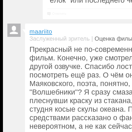
"ёлок" или последнего ч
Ответить
maariito
|
Заслуженный зритель
Оценка фильм
Прекрасный не по-современ
фильм. Конечно, уже смотрел
другой озвучке. Спасибо лос
посмотреть ещё раз. О чём о
Маяковского, поэта, понятно,
"Волшебники"? Я сразу смаза
плеснувши краску из стакана
студня косые скулы океана.
средствами рассказано о фа
невероятном, а не как сейчас