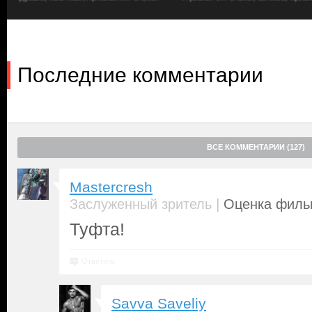
должна была остаться позади и чему-то да научить человечеств
Последние комментарии
ВСЕ КОММЕНТАРИИ (127)
Mastercresh
|
Заслуженный зритель
Оценка фильм
Туфта!
Ответить
Savva Saveliy