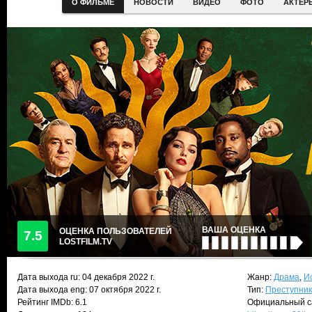
О ФИЛЬМЕ
НОВОСТИ
ВИДЕО
ФОТО
АКТЕР
ВАША ОЦЕНКА
ОЦЕНКА ПОЛЬЗОВАТЕЛЕЙ
7.5
LOSTFILM.TV
Дата выхода ru:
04 декабря 2022
г.
Жанр:
Драма
,
И
Дата выхода eng: 07 октября 2022 г.
Тип:
Преступни
Рейтинг IMDb: 6.1
Официальный с