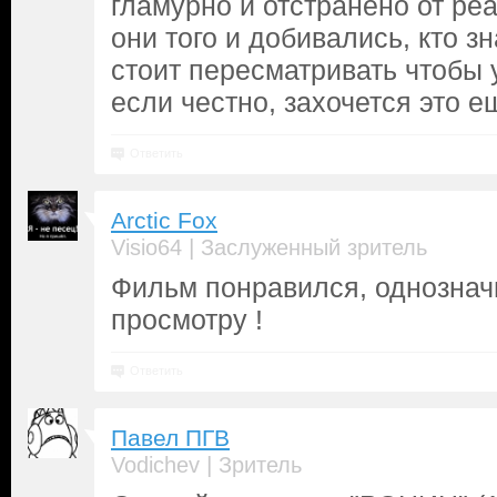
гламурно и отстранёно от ре
они того и добивались, кто з
стоит пересматривать чтобы 
если честно, захочется это е
Ответить
Arctic Fox
|
Visio64
Заслуженный зритель
Фильм понравился, однознач
просмотру !
Ответить
Павел ПГВ
|
Vodichev
Зритель