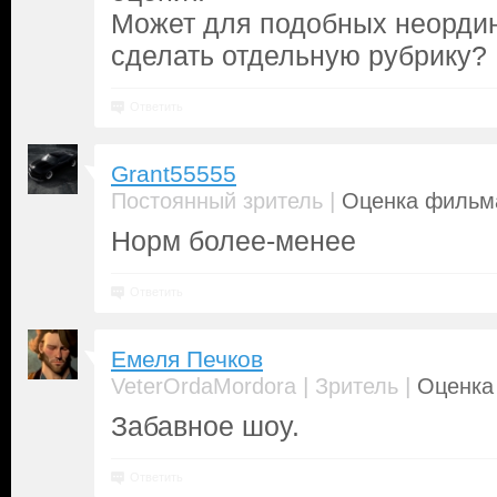
Может для подобных неорди
сделать отдельную рубрику?
Ответить
Grant55555
|
Постоянный зритель
Оценка фильма
Норм более-менее
Ответить
Емеля Печков
|
|
VeterOrdaMordora
Зритель
Оценка 
Забавное шоу.
Ответить