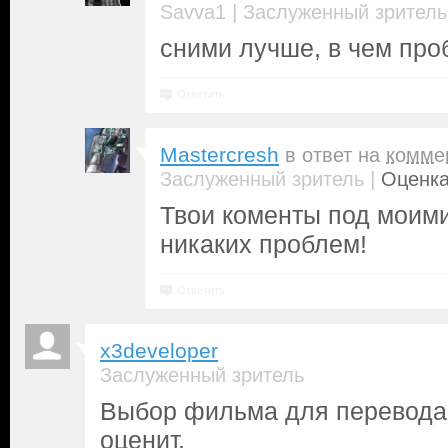
|
Savva1
Заслуженный зритель
сними лучше, в чем пр
Ответить
Mastercresh
в ответ на
комме
|
Заслуженный зритель
Оценка
Твои коменты под моими
никаких проблем!
Ответить
x3developer
Заслуженный зритель
Выбор фильма для перевода 
оценит.