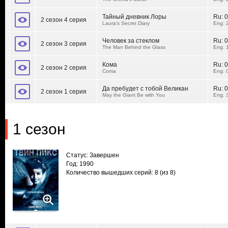
Тайный дневник Лоры
Ru:
0
2 сезон 4 серия
Laura's Secret Diary
Eng: 
Человек за стеклом
Ru:
0
2 сезон 3 серия
The Man Behind the Glass
Eng: 
Кома
Ru:
0
2 сезон 2 серия
Coma
Eng: 
Да пребудет с тобой Великан
Ru:
0
2 сезон 1 серия
May the Giant Be with You
Eng: 
1 сезон
Статус: Завершен
Год: 1990
Количество вышедших серий: 8
(из 8)