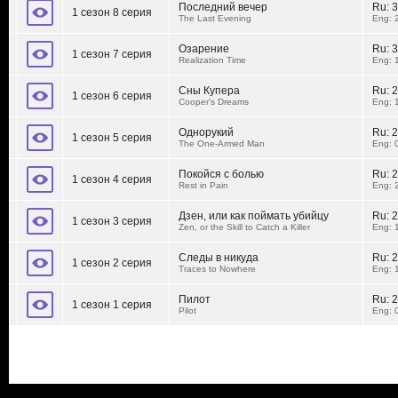
Последний вечер
Ru:
3
1 сезон 8 серия
The Last Evening
Eng: 
Озарение
Ru:
3
1 сезон 7 серия
Realization Time
Eng: 
Сны Купера
Ru:
2
1 сезон 6 серия
Cooper's Dreams
Eng: 
Однорукий
Ru:
2
1 сезон 5 серия
The One-Armed Man
Eng: 
Покойся с болью
Ru:
2
1 сезон 4 серия
Rest in Pain
Eng: 
Дзен, или как поймать убийцу
Ru:
2
1 сезон 3 серия
Zen, or the Skill to Catch a Killer
Eng: 
Следы в никуда
Ru:
2
1 сезон 2 серия
Traces to Nowhere
Eng: 
Пилот
Ru:
2
1 сезон 1 серия
Pilot
Eng: 