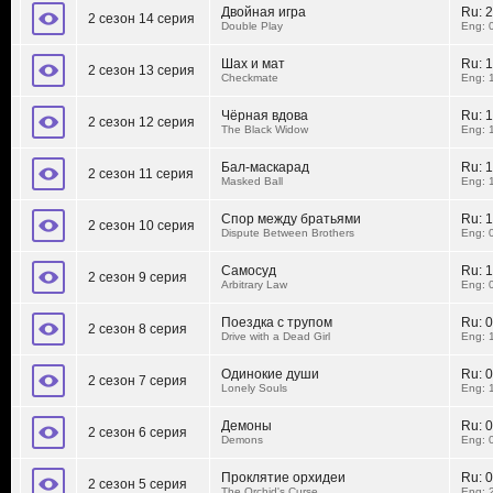
Двойная игра
Ru:
2
2 сезон 14 серия
Double Play
Eng: 
Шах и мат
Ru:
1
2 сезон 13 серия
Checkmate
Eng: 
Чёрная вдова
Ru:
1
2 сезон 12 серия
The Black Widow
Eng: 
Бал-маскарад
Ru:
1
2 сезон 11 серия
Masked Ball
Eng: 
Спор между братьями
Ru:
1
2 сезон 10 серия
Dispute Between Brothers
Eng: 
Самосуд
Ru:
1
2 сезон 9 серия
Arbitrary Law
Eng: 
Поездка с трупом
Ru:
0
2 сезон 8 серия
Drive with a Dead Girl
Eng: 
Одинокие души
Ru:
0
2 сезон 7 серия
Lonely Souls
Eng: 
Демоны
Ru:
0
2 сезон 6 серия
Demons
Eng: 
Проклятие орхидеи
Ru:
0
2 сезон 5 серия
The Orchid's Curse
Eng: 