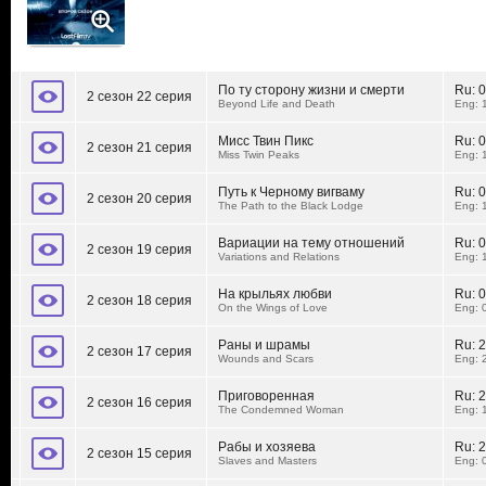
По ту сторону жизни и смерти
Ru:
0
2 сезон 22 серия
Beyond Life and Death
Eng: 
Мисс Твин Пикс
Ru:
0
2 сезон 21 серия
Miss Twin Peaks
Eng: 
Путь к Черному вигваму
Ru:
0
2 сезон 20 серия
The Path to the Black Lodge
Eng: 
Вариации на тему отношений
Ru:
0
2 сезон 19 серия
Variations and Relations
Eng: 
На крыльях любви
Ru:
0
2 сезон 18 серия
On the Wings of Love
Eng: 
Раны и шрамы
Ru:
2
2 сезон 17 серия
Wounds and Scars
Eng: 
Приговоренная
Ru:
2
2 сезон 16 серия
The Condemned Woman
Eng: 
Рабы и хозяева
Ru:
2
2 сезон 15 серия
Slaves and Masters
Eng: 