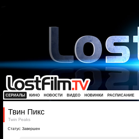
СЕРИАЛЫ
КИНО
НОВОСТИ
ВИДЕО
НОВИНКИ
РАСПИСАНИЕ
Твин Пикс
Twin Peaks
Статус: Завершен