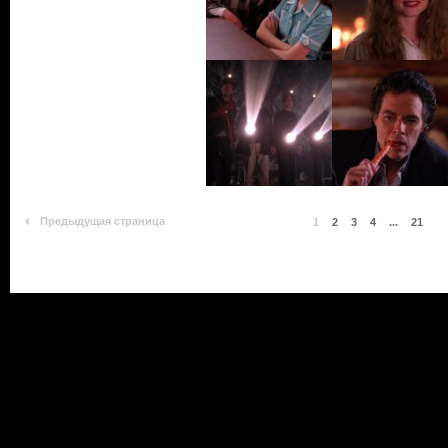
Предыдущая страница
1
2
3
4
...
21