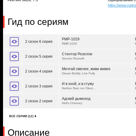
Рейтинг IMDb: 7.3
Официальный с
https://www.nati
Гид по сериям
РМР-1029
2 сезон 6 серия
RMR-1029
Стентор Розелли
2 сезон 5 серия
Stentor Roeselli
Мечтай смелее, живи живее
2 сезон 4 серия
Dream Boldly, Live Fully
И в зной, и в стужу
2 сезон 3 серия
Neither Rain nor Sleet…
Адский дымоход
2 сезон 2 серия
Hell’s Chimney
ВСЕ СЕРИИ (12)
Описание