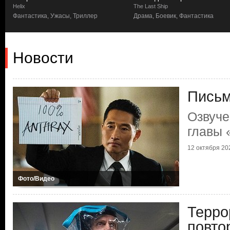
Helix
The Last Ship
Фантастика, Ужасы, Триллер
Драма, Боевик, Фантастика
Новости
Письм
Озвуче
главы 
12 октября 202
Фото/Видео
Терро
повто