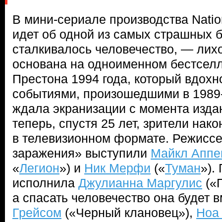
В мини-сериале производства Natio
идет об одной из самых страшных б
сталкивалось человечество, — лих
основана на одноименном бестсел
Престона 1994 года, который вдох
событиями, произошедшими в 1989
ждала экранизации с момента издан
теперь, спустя 25 лет, зрители нак
в телевизионном формате. Режисс
заражения» выступили
Майкл Аппе
«
Легион
») и
Ник Мерфи
(«
Туман
»).
исполнила
Джулианна Маргулис
(«
а спасать человечество она будет 
Грейсом
(«Черный клановец»),
Ноа