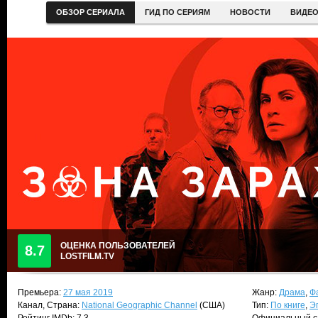
ОБЗОР СЕРИАЛА
ГИД ПО СЕРИЯМ
НОВОСТИ
ВИДЕ
ОЦЕНКА ПОЛЬЗОВАТЕЛЕЙ
8.7
LOSTFILM.TV
Премьера:
27 мая 2019
Жанр:
Драма
,
Ф
Канал, Страна:
National Geographic Channel
(США)
Тип:
По книге
,
Э