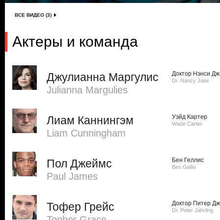
ВСЕ ВИДЕО (3)
Актеры и команда
Доктор Нэнси Дж
Джулианна Маргулис
Dr. Nancy Jaax
Julianna Margulies
Уэйд Картер
Лиам Каннингэм
Wade Carter
Liam Cunningham
Бен Геллис
Пол Джеймс
Ben Gellis
Paul James
Доктор Питер Д
Тофер Грейс
Dr. Peter Jahrling
Topher Grace