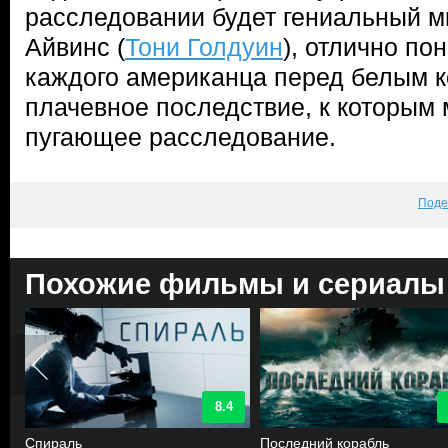
расследовании будет гениальный м
Айвинс (
Тони Голдуин
), отлично по
каждого американца перед белым 
плачевное последствие, к которым 
пугающее расследование.
Поде
Похожие фильмы и сериалы
8.4
Спираль
Последний корабль