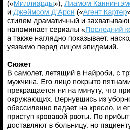
(«
Миллиарды
»),
Лиамом Каннингэм
и
Джеймсом Д’Арси
(«
Агент Картер
стилем драматичный и захватываю
напоминает сериалы «
Последний к
а также наглядно показывает, наск
уязвимо перед лицом эпидемий.
Сюжет
В самолет, летящий в Найроби, с т
мужчина. Его лицо покрыто пятнами
прекращается ни на минуту, что пр
окружающих. Вернувшись из уборн
обессиленно падает на кресло, и ег
приступ кровавой рвоты. По прибыт
доставляют в больницу, но пациент