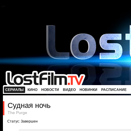
СЕРИАЛЫ
КИНО
НОВОСТИ
ВИДЕО
НОВИНКИ
РАСПИСАНИЕ
Судная ночь
The Purge
Статус: Завершен