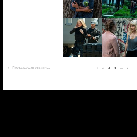
Предыдущая страница
1
2
3
4
...
6