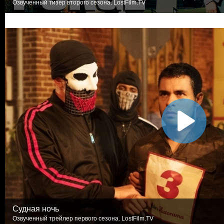
Озвученный тизер второго сезона. LostFilm.TV
Судная ночь
Озвученный трейлер первого сезона. LostFilm.TV