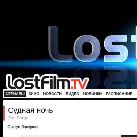
СЕРИАЛЫ
КИНО
НОВОСТИ
ВИДЕО
НОВИНКИ
РАСПИСАНИЕ
Судная ночь
The Purge
Статус: Завершен