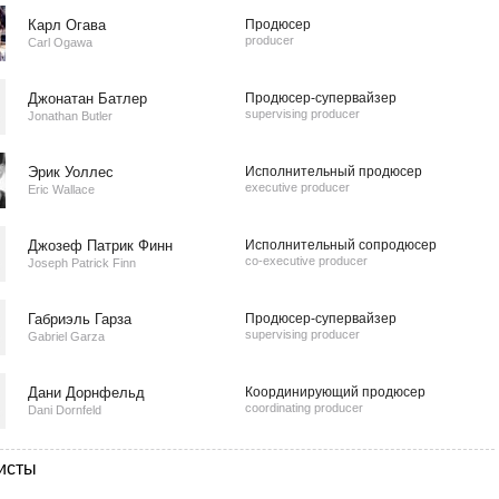
Карл Огава
Продюсер
producer
Carl Ogawa
Джонатан Батлер
Продюсер-супервайзер
supervising producer
Jonathan Butler
Эрик Уоллес
Исполнительный продюсер
executive producer
Eric Wallace
Джозеф Патрик Финн
Исполнительный сопродюсер
co-executive producer
Joseph Patrick Finn
Габриэль Гарза
Продюсер-супервайзер
supervising producer
Gabriel Garza
Дани Дорнфельд
Координирующий продюсер
coordinating producer
Dani Dornfeld
исты