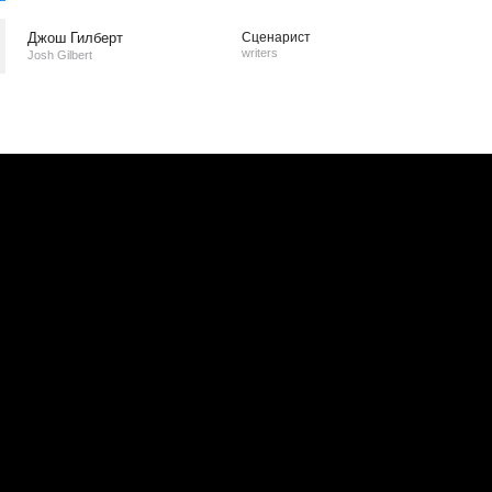
Джош Гилберт
Сценарист
writers
Josh Gilbert
е
|
Официальная группа в VK
ы
|
Обратная связь
|
RSS