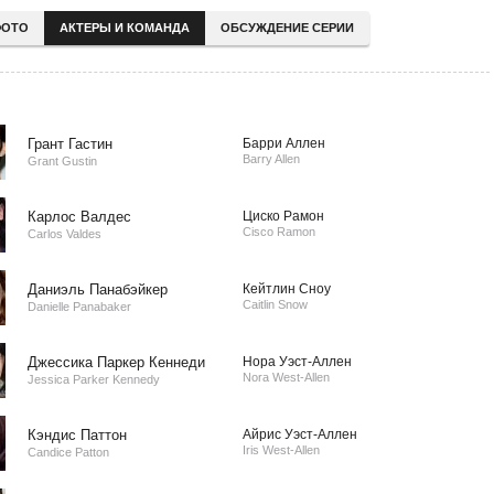
ОТО
АКТЕРЫ И КОМАНДА
ОБСУЖДЕНИЕ СЕРИИ
Грант Гастин
Барри Аллен
Barry Allen
Grant Gustin
Карлос Валдес
Циско Рамон
Cisco Ramon
Carlos Valdes
Даниэль Панабэйкер
Кейтлин Сноу
Caitlin Snow
Danielle Panabaker
Джессика Паркер Кеннеди
Нора Уэст-Аллен
Nora West-Allen
Jessica Parker Kennedy
Кэндис Паттон
Айрис Уэст-Аллен
Iris West-Allen
Candice Patton