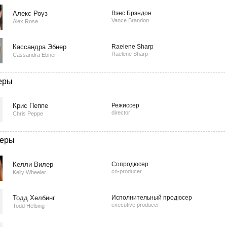
Алекс Роуз
Вэнс Брэндон
Vance Brandon
Alex Rose
Кассандра Эбнер
Raelene Sharp
Raelene Sharp
Cassandra Ebner
еры
Крис Пеппе
Режиссер
director
Chris Peppe
еры
Келли Вилер
Сопродюсер
co-producer
Kelly Wheeler
Тодд Хелбинг
Исполнительный продюсер
executive producer
Todd Helbing