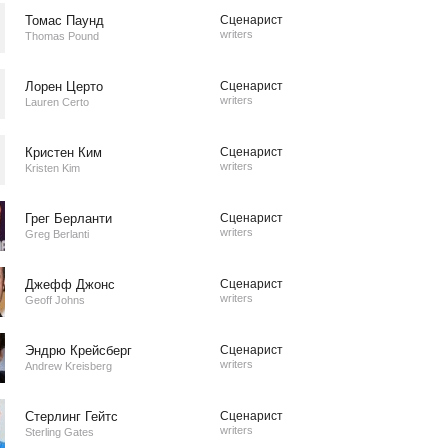
Томас Паунд
Сценарист
writers
Thomas Pound
Лорен Церто
Сценарист
writers
Lauren Certo
Кристен Ким
Сценарист
writers
Kristen Kim
Грег Берланти
Сценарист
writers
Greg Berlanti
Джефф Джонс
Сценарист
writers
Geoff Johns
Эндрю Крейсберг
Сценарист
writers
Andrew Kreisberg
Стерлинг Гейтс
Сценарист
writers
Sterling Gates