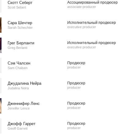
Скотт Себерт
Ассоциированный продюсер
associate producer
Scott Sebert
Сара Шечтер
Исполнительный продюсер
executive producer
Sarah Schechter
Грег Берланти
Исполнительный продюсер
executive producer
Greg Berlanti
Сэм Чалсен
Продюсер
producer
Sam Chalsen
Джудалина Нейра
Продюсер
producer
Judalina Neira
Дженнифер Ленс
Продюсер
producer
Jennifer Lence
Джофф Гаррет
Продюсер
producer
Geoff Garrett