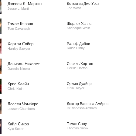
Джесси Л. Мартин
Детектив Джо Уэст
Joe West
Jesse L. Martin
Томас Кэвэна
Шерлок Уэллс
Sherloque Wells
Tom Cavanagh
Хартли Сойер
Ральф Дибни
Ralph Dibny
Hartley Sawyer
Даниэль Николет
Сесиль Хортон
Cecille Horton
Danielle Nicolet
Крис Клейн
Орлин Дуайер
Orlin Dwyer
Chris Klein
Лоссен Чэмберс
Доктор Ванесса Амбрес
Dr. Vanessa Ambres
Lossen Chambers
Кайл Сикор
Томас Сноу
Thomas Snow
Kyle Secor