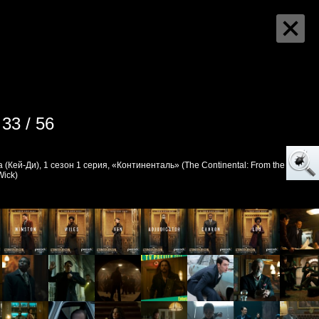
33 / 56
(Кей-Ди), 1 сезон 1 серия, «Континенталь» (The Continental: From the
Wick)