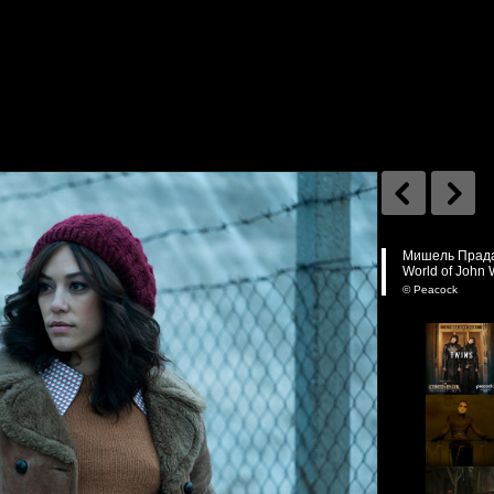
Мишель Прада 
World of John 
© Peacock