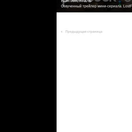
Континенталь
Озвученный трейлер мини-сериала. LostF
Предыдущая страница