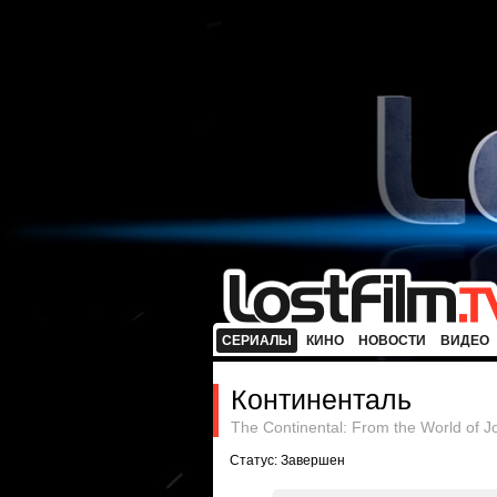
СЕРИАЛЫ
КИНО
НОВОСТИ
ВИДЕО
Континенталь
The Continental: From the World of J
Статус: Завершен