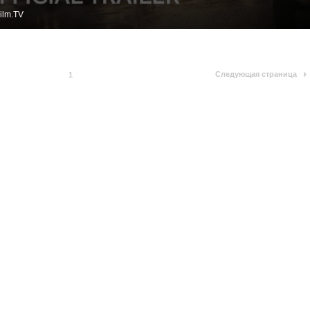
ilm.TV
Следующая страница
1